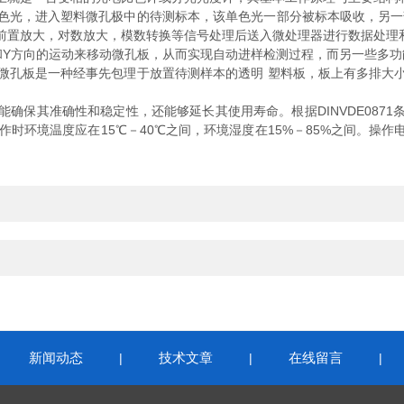
光，进入塑料微孔极中的待测标本，该单色光一部分被标本吸收，另一部
置放大，对数放大，模数转换等信号处理后送入微处理器进行数据处理和
方向的运动来移动微孔板，从而实现自动进样检测过程，而另一些多功能
微孔板是一种经事先包理于放置待测样本的透明 塑料板，板上有多排大
保其准确性和稳定性，还能够延长其使用寿命。根据DINVDE0871
作时环境温度应在15℃－40℃之间，环境湿度在15%－85%之间。操
新闻动态
技术文章
在线留言
|
|
|
|