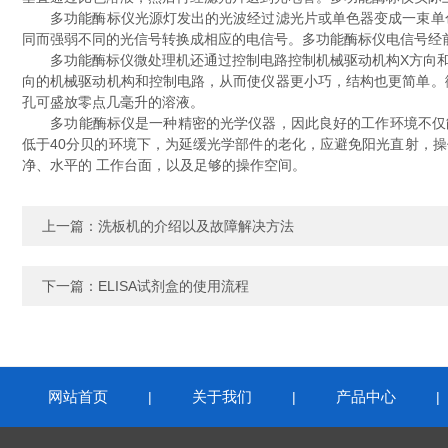
多功能酶标仪光源灯发出的光波经过滤光片或单色器变成一束单色
同而强弱不同的光信号转换成相应的电信号。多功能酶标仪电信号经前
多功能酶标仪微处理机还通过控制电路控制机械驱动机构X方向和Y
向的机械驱动机构和控制电路，从而使仪器更小巧，结构也更简单。
孔可盛放零点几毫升的溶液。
多功能酶标仪是一种精密的光学仪器，因此良好的工作环境不仅能确
低于40分贝的环境下，为延缓光学部件的老化，应避免阳光直射，操
净、水平的 工作台面，以及足够的操作空间。
上一篇：
洗板机的介绍以及故障解决方法
下一篇：
ELISA试剂盒的使用流程
网站首页
关于我们
产品中心
|
|