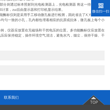
分则透过标本照射到光电检测器上，光电检测器 将这一待测标本不
计算，zui后由显示器和打印机显示结果。
微信扫一扫
酶标仪则是采用手工移动微孔板进行检测，因此省去了X,Y酶标仪方
小均匀一致的小孔，孔内都包埋着相应的抗原或抗体，微孔板上每个小
条例，仪器应放置在无磁场和干扰电压的位置。多功能酶标仪应放置在
作电压应保持稳定，操作环境空气清洁，避免水汽，烟尘，保持干燥、干
联系我们