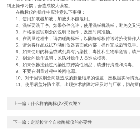
纠正操作习惯，会造成较大误差。
在酶标仪的操作中应注意以下事项：
1、使用加液器加液，加液头不能混用。
2、洗板要洗干净。如果条件允许，使用洗板机洗板，避免交叉
3、严格按照试剂盒的说明书操作，反应时间准确。
4、在测量过程中，请勿碰酶标板，以防酶标板传送时挤伤操作人
5、请勿将样品或试剂洒到仪器表面或内部，操作完成后请洗手
6、如果使用的样品或试剂具有污染性、毒性和生物学危害，请严
7、剂盒的操作说明，以防对操作人员造成损害。
8、如果仪器接触过污染性或传染性物品，请进行清洗和消毒。
9、不要在测量过程中关闭电源。
10、对于因试剂盒问题造成的测量结果的偏差，应根据实际情况及
11、使用后盖好防尘罩。出现技术故障时应及时与厂家，切勿擅
上一篇：
什么样的酶标仪Z受欢迎？
下一篇：
定期检查全自动酶标仪的必要性