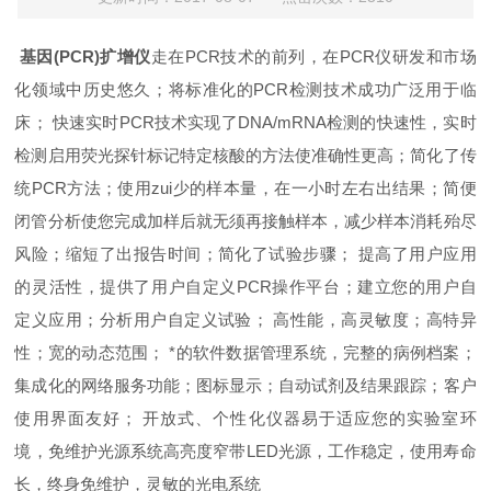
基因(PCR)扩增仪
走在PCR技术的前列，在PCR仪研发和市场
化领域中历史悠久；将标准化的PCR检测技术成功广泛用于临
床； 快速实时PCR技术实现了DNA/mRNA检测的快速性，实时
检测启用荧光探针标记特定核酸的方法使准确性更高；简化了传
统PCR方法；使用zui少的样本量，在一小时左右出结果；简便
闭管分析使您完成加样后就无须再接触样本，减少样本消耗殆尽
风险；缩短了出报告时间；简化了试验步骤； 提高了用户应用
的灵活性，提供了用户自定义PCR操作平台；建立您的用户自
定义应用；分析用户自定义试验； 高性能，高灵敏度；高特异
性；宽的动态范围； *的软件数据管理系统，完整的病例档案；
集成化的网络服务功能；图标显示；自动试剂及结果跟踪；客户
使用界面友好； 开放式、个性化仪器易于适应您的实验室环
境，免维护光源系统高亮度窄带LED光源，工作稳定，使用寿命
长，终身免维护，灵敏的光电系统