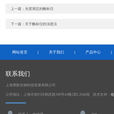
上一篇：
光度测定的酶标仪
下一篇：
关于酶标仪的浊度法
网站首页
关于我们
产品中心
|
|
联系我们
上海赛默生物科技发展有限公司
公司地址：上海市闵行区鹤庆路398号41幢2层L2048室 技术支持：