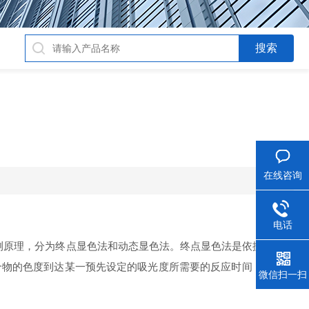
在线咨询
电话
测原理，分为终点显色法和动态显色法。终点显色法是依据反应混
合物的色度到达某一预先设定的吸光度所需要的反应时间，或是检
微信扫一扫