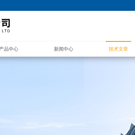
产品中心
新闻中心
技术文章