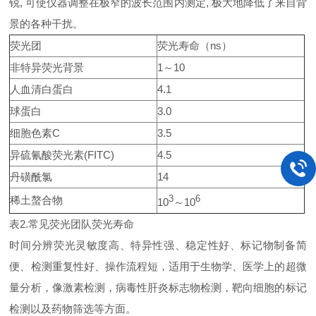
锐, 可使仪器调整在极窄的波长范围内测定, 极大地降低了来自背
景的各种干扰。
荧光团
荧光寿命（ns）
非特异荧光背景
1～10
人血清白蛋白
4.1
球蛋白
3.0
细胞色素C
3.5
异硫氰酸荧光素(FITC)
4.5
丹磺酰氯
14
稀土螯合物
3
6
10
～10
表2.常见荧光团队荧光寿命
时间分辨荧光灵敏度高、特异性强、稳定性好、标记物制备简
便、检测重复性好、操作流程短，适用于生物学、医学上的超微
量分析，像激素检测，病毒性肝炎标志物检测，靶向细胞的标记
检测以及药物筛选等方面。