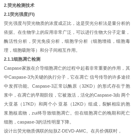
2.
荧光检测技术
2.1
荧光强度(FI)
荧光强度与荧光物质的浓度成正比，这是荧光分析法是量分析的
依据。在生物学上的应用非常广泛，可以进行生物大分子定量，
酶活性分析，荧光免疫分析，细胞学分析（细胞增殖，细胞毒
理，细胞吸附等）和分子间相互作用。
2.1.1
细胞凋亡检测
Caspase家族在介导细胞凋亡的过程中起着非常重要的作用，其
中Caspase-3为关键的执行分子，它在凋亡 信号传导的许多途径
中发挥功能。Caspase-3正常以酶原（32KD）的形式存在于胞
浆中，在凋亡的早期阶段，它被激活，活化的Caspase-3由 两个
大亚基（17KD）和两个小 亚基（12KD）组成，裂解相应的胞
浆胞核底物，zui终导致细胞凋亡。但在细胞凋亡的晚期和死亡
细胞，caspase-3的活性明显下降。
设计出荧光物质偶联的短肽Z-DEVD-AMC。在共价偶联时，