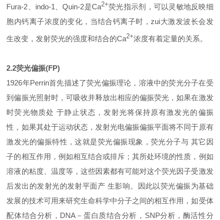
2+
Fura-2、indo-1、Quin-2是Ca
荧光指示剂，可以灵敏地反映细
胞内钙离子浓度的变化，当结合钙离子时，zui大激发波长会发
2+
生改变，发射荧光的强度和结合的Ca
浓度有着定量的关系。
2.2
荧光偏振(FP)
1926年Perrin首先描述了荧光偏振理论，溶液中的荧光分子在受
到偏振光照射时，可吸收并释放出相应的偏振荧光，如果在激发
时荧光物质处 于静止状态，发射光将保持原有激发光的偏振
性，如果其处于运动状态，发射光电偏振偏振平面将不同于原有
激发光的偏振特性，这就是荧光偏振现象，荧光分子与 其它因
子的相互作用，例如相互结合或排斥；其所处环境的性质，例如
溶液的粘度、温度等，这些因素都有可能对这个荧光因子受激发
后发出的发射光的发射平面产 生影响。因此以荧光偏振为基础
发展的技术可用来研究生命科学中分子之间的相互作用，如受体
配体结合分析，DNA－蛋白质结合分析，SNP分析，酶活性分