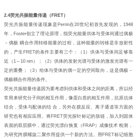
2.4
荧光共振能量传递（FRET）
荧光共振能量传递现象是Perrin在20世纪初首先发现的，1948
年，Foster创立了理论原理，指荧光能量供体与受体间通过偶极
－偶极 耦合作用转移能量的过程，这种能量的转移是非放射性
的，产生FRET的条件主要有三个：（1）供体与受体间足够靠
近（1～10 nm）；（2）供体的发射光谱与受体的激发光谱有一
定的重叠；（3）给体与受体的偶一定的空间取向，这是偶极－
偶极耦合作用的条件。
荧光共振能量传递因为要考虑到供体和受体之间的距离，所以经
常用来研究分子间的相互作用，像蛋白质的相互作用，抗原抗体
结合，受体与配体的结 合，另外在膜反应、离子通道等方面的
研究也有相应应用。将FRET荧光探针标记的肽链，加入到固体
表面的双层膜中，通过荧光漂白恢复（FRAP）成像技术 检测，
为研究跨膜螺旋二聚作用提供一个新的方法。用FRET标记细胞