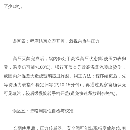
至少1次)。
误区四：程序结束立即开盖，忽视余热与压力
高压灭菌完成后，锅内仍处于高温高压状态(即使压力表归
零，温度仍可能>100℃)。强行开盖会导致高温蒸汽喷出烫伤，
或因内外温差大造成玻璃器皿炸裂。纠正方法：程序结束后，先
等待压力表指针稳定归零(约10-15分钟)，再通过观察窗确认无
可见蒸汽，较后缓慢旋转手柄开盖(避免快速释放剩余热气)。
误区五：忽略周期性自检与校准
长期使用后，压力传感器、安全阀可能出现精度偏差(如实