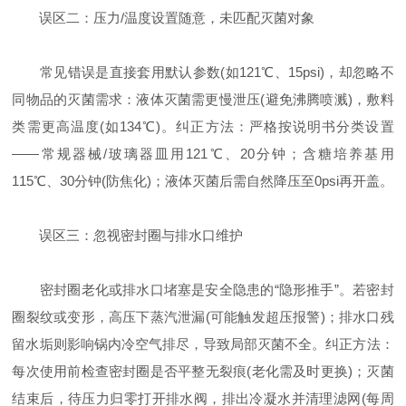
误区二：压力/温度设置随意，未匹配灭菌对象
常见错误是直接套用默认参数(如121℃、15psi)，却忽略不
同物品的灭菌需求：液体灭菌需更慢泄压(避免沸腾喷溅)，敷料
类需更高温度(如134℃)。纠正方法：严格按说明书分类设置
——常规器械/玻璃器皿用121℃、20分钟；含糖培养基用
115℃、30分钟(防焦化)；液体灭菌后需自然降压至0psi再开盖。
误区三：忽视密封圈与排水口维护
密封圈老化或排水口堵塞是安全隐患的“隐形推手”。若密封
圈裂纹或变形，高压下蒸汽泄漏(可能触发超压报警)；排水口残
留水垢则影响锅内冷空气排尽，导致局部灭菌不全。纠正方法：
每次使用前检查密封圈是否平整无裂痕(老化需及时更换)；灭菌
结束后，待压力归零打开排水阀，排出冷凝水并清理滤网(每周