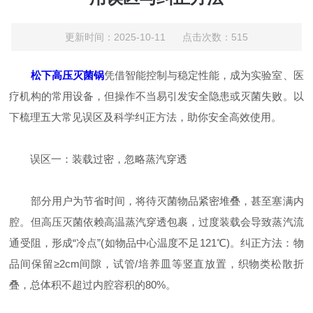
更新时间：2025-10-11 点击次数：515
松下高压灭菌锅
凭借智能控制与稳定性能，成为实验室、医
疗机构的常用设备，但操作不当易引发安全隐患或灭菌失败。以
下梳理五大常见误区及科学纠正方法，助你安全高效使用。
误区一：装载过密，忽略蒸汽穿透
部分用户为节省时间，将待灭菌物品紧密堆叠，甚至塞满内
腔。但高压灭菌依赖高温蒸汽穿透包裹，过度装载会导致蒸汽流
通受阻，形成“冷点”(如物品中心温度不足121℃)。纠正方法：物
品间保留≥2cm间隙，试管/培养皿等竖直放置，织物类松散折
叠，总体积不超过内腔容积的80%。