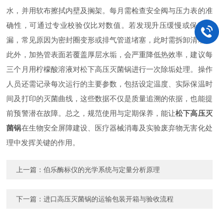
水，并用软布擦拭内壁及搁架。每月需检查安全阀与压力表的准
确性，可通过专业校验仪比对数值。若发现升压缓慢或保压泄
漏，常见原因为密封圈变形或排气管道堵塞，此时需拆卸清理。
此外，加热管表面若覆盖厚层水垢，会严重降低热效率，建议每
三个月用柠檬酸溶液对松下高压灭菌锅进行一次除垢处理。操作
人员还需记录每次运行的主要参数，包括设定温度、实际保温时
间及打印的灭菌曲线，这些数据不仅是质量追溯的依据，也能提
前预警潜在故障。总之，规范使用与定期保养，能让
松下高压灭
菌锅
在生物安全屏障建设、医疗器械消毒及实验废弃物无害化处
理中发挥关键的作用。
上一篇：
伯乐酶标仪的光学系统与定量分析原理
下一篇：
进口高压灭菌锅的运输包装开箱与验收流程