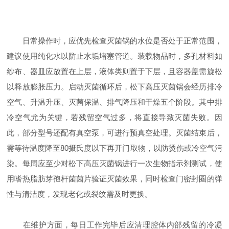
日常操作时，应优先检查灭菌锅的水位是否处于正常范围，
建议使用纯化水以防止水垢堵塞管道。装载物品时，多孔材料如
纱布、器皿应放置在上层，液体类则置于下层，且容器盖需旋松
以释放膨胀压力。启动灭菌循环后，松下高压灭菌锅会经历排冷
空气、升温升压、灭菌保温、排气降压和干燥五个阶段。其中排
冷空气尤为关键，若残留空气过多，将直接导致灭菌失败。因
此，部分型号还配有真空泵，可进行预真空处理。灭菌结束后，
需等待温度降至80摄氏度以下再开门取物，以防烫伤或冷空气污
染。每周应至少对松下高压灭菌锅进行一次生物指示剂测试，使
用嗜热脂肪芽孢杆菌菌片验证灭菌效果，同时检查门密封圈的弹
性与清洁度，发现老化或裂纹需及时更换。
在维护方面，每日工作完毕后应清理腔体内部残留的冷凝