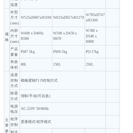
温度
外型
W705xD747
尺寸
W525xD607xH1100
W625xD657xH1270
xH1500
(mm)
内胆
W580 x
W400 x D400x
W500 x D450 x
规
尺寸
D540 x
H500
H670
格
(mm)
H800
产品
约87.5kg
约96.5kg
约117kg
重量
有效
80L
150L
250L
体积
温度
控制
模糊逻辑P.I.D控制方式
方式
除霜
强制/手动(可自选)
方式
电源
AC-220V 50/60Hz
电压
程序
主
普通模式/程序模式
控制
要
参
制冷