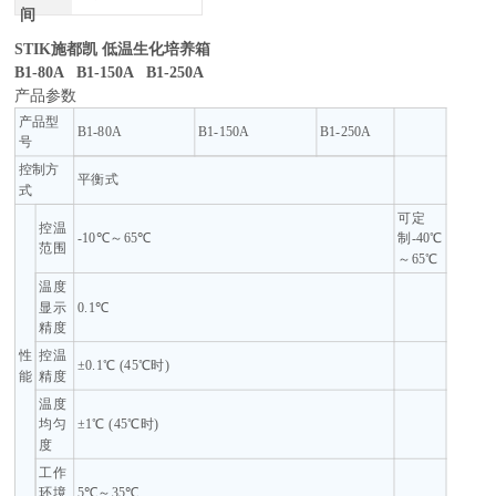
间
STIK施都凯 低温生化培养箱
B1-80A B1-150A B1-250A
产品参数
产品型
B1-80A
B1-150A
B1-250A
号
控制方
平衡式
式
可定
控温
-10℃～65℃
制-40℃
范围
～65℃
温度
显示
0.1℃
精度
性
控温
±0.1℃ (45℃时)
能
精度
温度
均匀
±1℃ (45℃时)
度
工作
环境
5℃～35℃