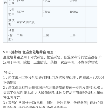
123W
175W
222W
数
功率
加热
550W
750W
1000W
功率
测试
左右双测试孔
孔
托盘
(标
二层
三层
三层
配)
STIK施都凯 低温生化培养箱
用途：
生化培养箱是用于环境试验、恒温试验、低温保存等的恒温设备.广
泛用于科研、院校、卫生防疫、药检、农业科研、环境保护领域.
特点：
1：箱体采用宝钢冷轧板并订制杜邦粉沫喷塑处理，内胆采用SUS304
不锈钢板.
2：箱体保温材料采用德国拜尔无氟聚氨酯整体一次性发泡技术,极大
提高了保温性能,从而大大降低能耗.比同类产品可节能30%以上;箱体
整体强度好.
3：零部件从国外进口(电机、脚轮、控制系统、传感器等), 配独立限
温控制器. 进口的漏电保护器,确保操作安全.