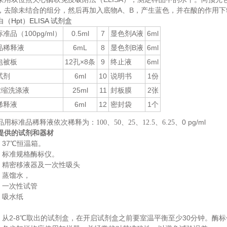
A
B
，去除未结合的组分，然后再加入底物
、
，产生蓝色，并在酸的作用下
（Hpt）ELISA 试剂盒
100pg/ml
0.5ml
7
A
6ml
标准品（
）
显色剂
液
6mL
8
B
6ml
品稀释液
显色剂
液
12
×8
9
6ml
包被板
孔
条
终止液
6ml
10
1
试剂
说明书
份
25ml
11
2
浓缩洗涤液
封板膜
张
6ml
12
1
稀释液
密封袋
个
0 pg/ml
用标准品稀释液依次稀释为：100、50、25、12.5、6.25、
提供的试剂和器材
37
℃恒温箱。
.
标准规格酶标仪。
.
精密移液器及一次性吸头
.
蒸馏水，
.
一次性试管
.
吸水纸
.
2-8
30
从
℃取出的试剂盒，在开启试剂盒之前要室温平衡至少
分钟。酶标
.