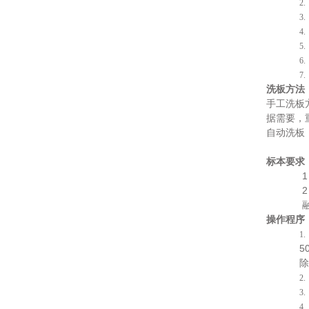
2
3
4
5
6
7
洗板方法
手工洗板
据需要，
自动洗板
标本要求
1
2
操作程序
1
50
除
2
3
4