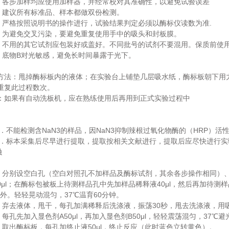
各步加样均应使用加样器，并经常校对其准确性，以避免试验误差
.
建议所有标准品、样本都做双份检测。
.
.
严格按照说明书的操作进行，试验结果判定必须以酶标仪读数为准
.
为避免交叉污染，要避免重复使用手中的吸头和封板膜。
.
不用的其它试剂应包装好或盖好。不同批号的试剂不要混用。保质前使
.
B
底物
对光敏感，避免长时间暴露于光下。
.
方法：甩掉酶标板内的液体；在实验台上铺垫几层吸水纸，酶标板朝下用
重复此过程数次。
：如果有自动洗板机，应在熟练使用后再用到正式实验过程中
NaN3
NaN3
HRP
．不能检测含
的样品，因
抑制辣根过氧化物酶的（
）活
．标本采集后尽早进行提取，提取按相关文献进行，提取后应尽快进行实
融
分别设空白孔（空白对照孔不加样品及酶标试剂，其余各步操作相同）
.
μl
40μl
；在酶标包被板上待测样品孔中先加样品稀释液
，然后再加待测样
37
60
外。轻轻晃动混匀，
℃温育
分钟。
30
弃去液体，甩干，每孔加满稀释后洗涤液，振荡
秒，甩去洗涤液，用
.
A50μl
B50μl
37
每孔先加入显色剂
，再加入显色剂
，轻轻震荡混匀，
℃避
.
50μl
取出酶标板，每孔加终止液
，终止反应（此时蓝色立转黄色）。
.