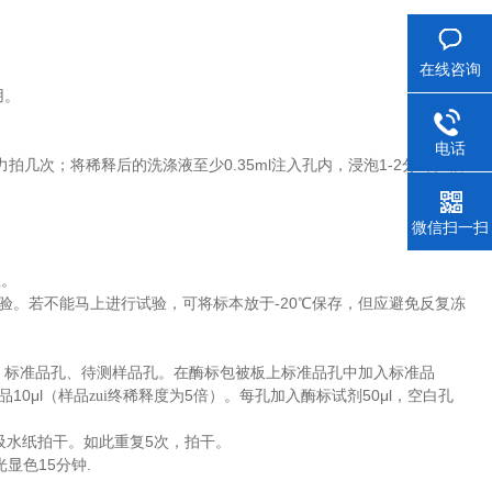
在线咨询
用。
电话
0.35ml
1-2
力拍几次；将稀释后的洗涤液至少
注入孔内，浸泡
分钟。根
微信扫一扫
性。
-20
验。若不能马上进行试验，可将标本放于
℃保存，但应避免反复冻
、标准品孔、待测样品孔。在酶标包被板上标准品孔中加入标准品
10μl
5
50μl
品
（样品zui终稀释度为
倍）。每孔加入酶标试剂
，空白孔
5
吸水纸拍干。如此重复
次，拍干。
15
.
光显色
分钟