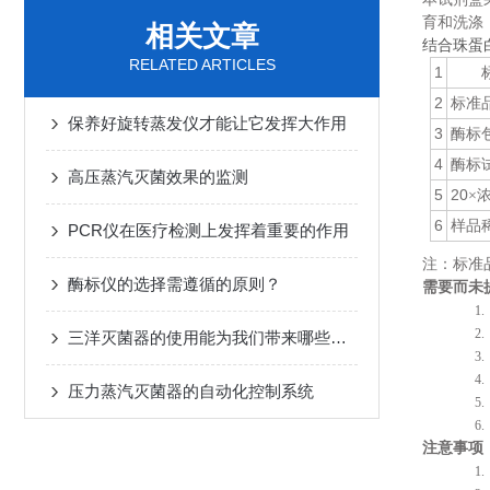
育和洗涤
相关文章
结合珠蛋白
RELATED ARTICLES
1
2
标准
保养好旋转蒸发仪才能让它发挥大作用
3
酶标
4
酶标
高压蒸汽灭菌效果的监测
5
20
×
6
样品
PCR仪在医疗检测上发挥着重要的作用
注：标准品
酶标仪的选择需遵循的原则？
需要而未
1
2
三洋灭菌器的使用能为我们带来哪些好处?
3
4
压力蒸汽灭菌器的自动化控制系统
5
6
注意事项
1