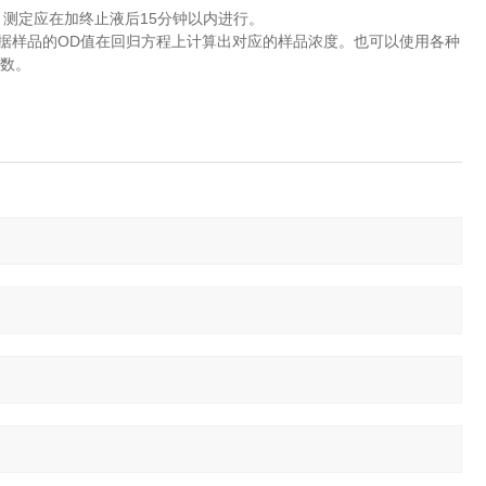
15
测定应在加终止液后
分钟以内进行。
OD
据样品的
值在回归方程上计算出对应的样品浓度。也可以使用各种
数。