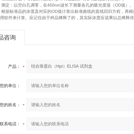
450nm
OD
测定：以空白孔调零，在
波长下测量各孔的吸光度值（
值）。
.
OD
根据标准品的浓度及对应的
值计算出标准曲线的直线回归方程，再根
.
用软件来计算。应记住由于样品稀释了的，其实际浓度应该乘以总稀释倍
品咨询
产品：
您的单位：
您的姓名：
联系电话：