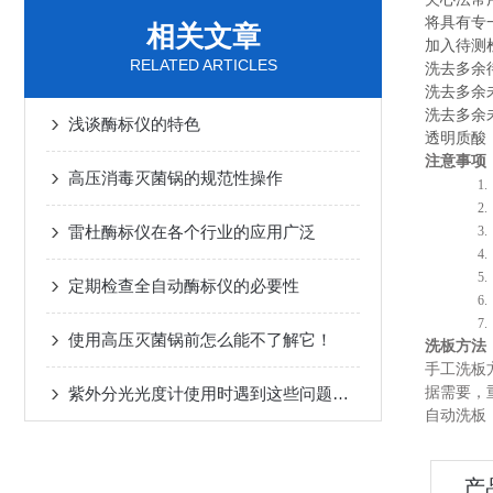
将具有专
相关文章
加入待测
RELATED ARTICLES
洗去多余
洗去多余
洗去多余
浅谈酶标仪的特色
透明质酸（
注意事项
高压消毒灭菌锅的规范性操作
1
2
雷杜酶标仪在各个行业的应用广泛
3
4
5
定期检查全自动酶标仪的必要性
6
7
使用高压灭菌锅前怎么能不了解它！
洗板方法
手工洗板
紫外分光光度计使用时遇到这些问题不要慌！
据需要，
自动洗板
产