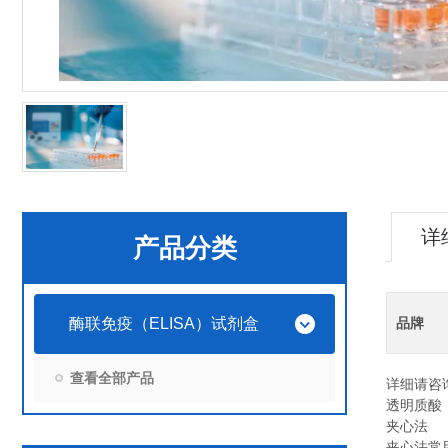
详
产品分类
酶联免疫（ELISA）试剂盒
品牌
查看全部产品
详细请咨
透明质酸（
夹心法
夹心法常