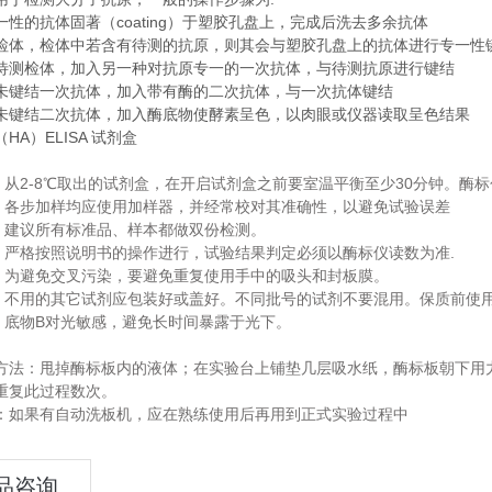
一性的抗体固著（coating）于塑胶孔盘上，完成后洗去多余抗体
检体，检体中若含有待测的抗原，则其会与塑胶孔盘上的抗体进行专一性
待测检体，加入另一种对抗原专一的一次抗体，与待测抗原进行键结
未键结一次抗体，加入带有酶的二次抗体，与一次抗体键结
未键结二次抗体，加入酶底物使酵素呈色，以肉眼或仪器读取呈色结果
HA）ELISA 试剂盒
2-8
30
从
℃取出的试剂盒，在开启试剂盒之前要室温平衡至少
分钟。酶标
.
各步加样均应使用加样器，并经常校对其准确性，以避免试验误差
.
建议所有标准品、样本都做双份检测。
.
.
严格按照说明书的操作进行，试验结果判定必须以酶标仪读数为准
.
为避免交叉污染，要避免重复使用手中的吸头和封板膜。
.
不用的其它试剂应包装好或盖好。不同批号的试剂不要混用。保质前使
.
B
底物
对光敏感，避免长时间暴露于光下。
.
方法：甩掉酶标板内的液体；在实验台上铺垫几层吸水纸，酶标板朝下用
重复此过程数次。
：如果有自动洗板机，应在熟练使用后再用到正式实验过程中
品咨询