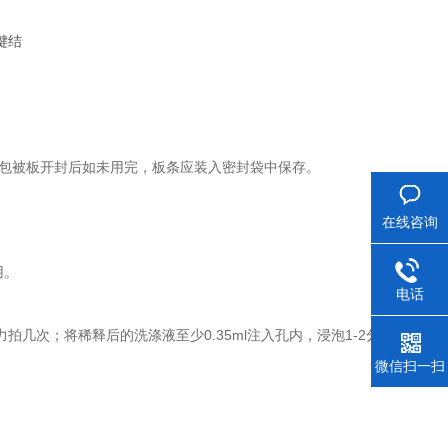
键结
包被板开封后如未用完，板条应装入密封袋中保存。
在线咨询
用。
电话
0.35ml
1-2
力拍几次；将稀释后的洗涤液至少
注入孔内，浸泡
分钟。根
微信扫一扫