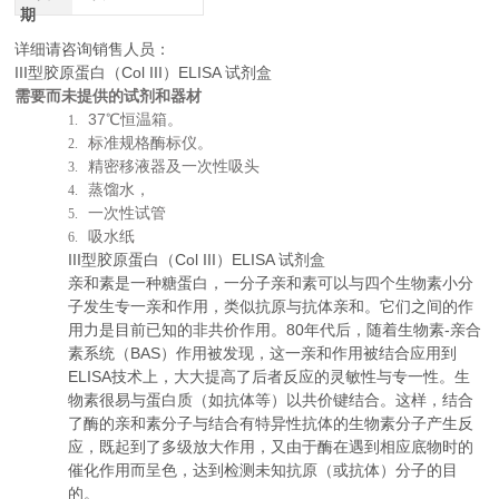
期
详细请咨询销售人员：
III型胶原蛋白（Col III）ELISA 试剂盒
需要而未提供的试剂和器材
37
℃恒温箱。
1.
标准规格酶标仪。
2.
精密移液器及一次性吸头
3.
蒸馏水，
4.
一次性试管
5.
吸水纸
6.
III型胶原蛋白（Col III）ELISA 试剂盒
亲和素
是一种
糖蛋白
，一分子亲和素可以与四个生物素小分
子发生专一亲和作用，类似抗原与抗体亲和。它们之间的作
用力是目前已知的非共价作用。80年代后，随着
生物素-亲合
素系统
（BAS）作用被发现，这一亲和作用被结合应用到
ELISA技术上，大大提高了后者反应的灵敏性与专一性。
生
物素
很易与蛋白质（如抗体等）以
共价键
结合。这样，结合
了酶的亲和素分子与结合有特异性抗体的生物素分子产生反
应，既起到了多级放大作用，又由于酶在遇到相应底物时的
催化作用
而呈色，达到检测未知抗原（或抗体）分子的目
的。