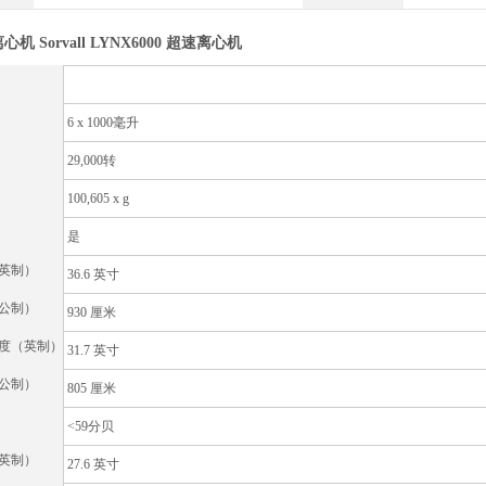
 离心机
Sorvall LYNX6000 超速离心机
6 x 1000毫升
29,000转
100,605 x g
是
英制）
36.6 英寸
公制）
930 厘米
度（英制）
31.7 英寸
公制）
805 厘米
<59分贝
英制）
27.6 英寸