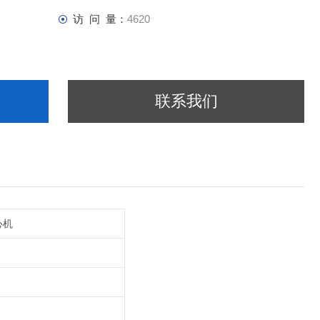
访 问 量：
4620
联系我们
心机