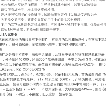
.
各步加样均应使用加样器，并经常校对其准确性，以避免试验误差
.
建议所有标准品、样本都做双份检测。
.
.
严格按照说明书的操作进行，试验结果判定必须以酶标仪读数为准
.
为避免交叉污染，要避免重复使用手中的吸头和封板膜。
.
不用的其它试剂应包装好或盖好。不同批号的试剂不要混用。保质前使
.
B
底物
对光敏感，避免长时间暴露于光下。
.
LISA 试剂盒
抗体或抗抗体的酶须具有下列特性：有高度的活性和敏感性；在室温下稳
HRP）、碱性磷酸酶、葡萄糖氧化酶等，其中以HRP应用广。
酶
酶广泛分布于植物中，辣根中含量高，从辣根中提取的称辣根过氧化物酶
），分子量约40 000，约由300个氨基酸组成，等电点为pH 3-9，催
%饱和度以下的硫酸铵溶液。酶蛋白和辅基的大吸收光谱分别为275nm和40
RZ表示：RZ=OD403/OD275
多在3.0以上，高为3.4。RZ在0.6以下的酶制品为粗酶，非酶蛋白约占 
化反应时的供氢体有几种：（1）邻苯二胺（OPD），产物为橙色，可溶性
4终止反应，颜色可在数小时内不改变,是目前国内ELISA中常用的一种；（
）5－氨基水杨酸（5－AS）：产物为深棕色，大吸收值在449nm，部分
m，部分溶解，不稳定，不耐酸，但反应快，颜色明显。