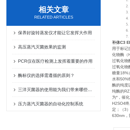
1
2
相关文章
3
RELATED ARTICLES
4
5
6
保养好旋转蒸发仪才能让它发挥大作用
7
补体C3 E
高压蒸汽灭菌效果的监测
用于标记
化物酶（
过氧化物
PCR仪在医疗检测上发挥着重要的作用
过氧化物
糖量18%
酶标仪的选择需遵循的原则？
水和50
酶的纯度以
三洋灭菌器的使用能为我们带来哪些好处?
纯酶的RZ
为*，催
H2SO
压力蒸汽灭菌器的自动化控制系统
定；（3
630n