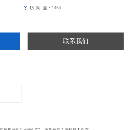
访 问 量：
1464
联系我们
包被板开封后如未用完，板条应装入密封袋中保存。