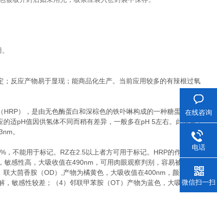
用。
定；反应产物易于显现；能商品化生产。当前应用较多的有辣根过氧
（HRP），是由无色酶蛋白和深棕色的铁卟啉构成的一种糖蛋白（含
在线咨询
化反应的适pH值因供氢体不同而稍有差异，一般多在pH 5左右。此酶溶于
3nm。
电话
75%，不能用于标记。RZ在2.5以上者方可用于标记。HRP的作用底物
，敏感性高，大吸收值在490nm，可用肉眼观察判别，容易被浓
2）联大茴香胺（OD）,产物为橘黄色，大吸收值在400nm，颜色较稳
微信扫一扫
溶解，敏感性较差；（4）邻联甲苯胺（OT）产物为蓝色，大吸收值在