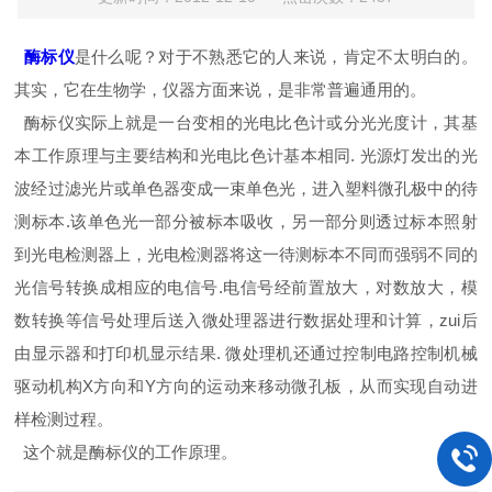
酶标仪
是什么呢？对于不熟悉它的人来说，肯定不太明白的。
其实，它在生物学，仪器方面来说，是非常普遍通用的。
酶标仪
实际上就是一台变相的光电比色计或
分光光度计
，其基
本工作原理与主要结构和光电比色计基本相同. 光源灯发出的光
波经过滤光片或单色器变成一束单色光，进入塑料微孔极中的待
测标本.该单色光一部分被标本吸收，另一部分则透过标本照射
到光电检测器上，光电检测器将这一待测标本不同而强弱不同的
光信号转换成相应的电信号.电信号经前置放大，对数放大，模
数转换等信号处理后送入微处理器进行数据处理和计算，zui后
由显示器和打印机显示结果. 微处理机还通过控制电路控制机械
驱动机构X方向和Y方向的运动来移动微孔板
，
从而实现自动进
样检测过程
。
这个就是酶标仪的工作原理。