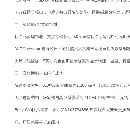
‌防护结构‌：工业级型号配备‌金属框架+PMMA透明防护罩‌，有
‌IP67级防护接口‌：电缆连接口具备防短路、防酸碱腐蚀能力，
二、智能操作与精准控制
‌程序化蒸馏功能‌：支持存储‌多达250个蒸馏程序‌，每程序可设9
‌AUTOaccurate智能控压‌：通过蒸汽温度感应系统自动识别
‌大尺寸触控屏‌：5英寸彩色图形显示屏实时显示转速、温度、真
三、高效性能与低维护成本
‌快速冷凝效率‌：XL型冷凝管面积达‌2,200 cm²‌，比标准款提升
‌无脂连接结构‌：冷凝器与真空系统采用PTFE/FKM密封件，无
‌Easy-Clip快拆装置‌：设计(CN106794386 B)实现单人安
四、广泛兼容与扩展能力