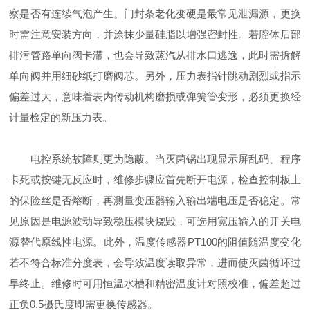
察是否有连续气泡产生。门封条老化变硬是最常见泄漏源，更换
时需注意安装方向，并涂抹少量硅脂以增强密封性。若腔体后部
排污管路单向阀卡滞，也会导致蒸汽从排水口逃逸，此时需拆解
单向阀并用细砂纸打磨阀芯。另外，压力表指针跳动剧烈或指示
偏差过大，意味着表内传动机构磨损或弹簧管变形，必须更换经
计量检定的新压力表。
电控系统故障则更为隐蔽。当灭菌锅出现显示屏乱码、程序
卡死或按键无反应时，维修步骤应首先断开电源，检查控制板上
的保险丝是否熔断，再测量变压器输入输出端电压是否稳定。常
见原因是电源波动导致稳压模块烧毁，可选用宽压输入的开关电
源替代原线性电源。此外，温度传感器PT100的阻值随温度变化
若不符合标准分度表，会导致温度读取异常，进而使灭菌循环过
早终止。维修时可用恒温水槽和精密温度计对照校准，偏差超过
正负0.5摄氏度即需更换传感器。