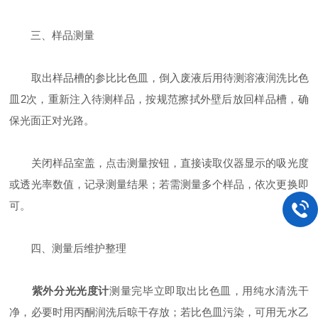
三、样品测量
取出样品槽的参比比色皿，倒入废液后用待测溶液润洗比色
皿2次，重新注入待测样品，按规范擦拭外壁后放回样品槽，确
保‌光面正对光路‌。
关闭样品室盖，点击测量按钮，直接读取仪器显示的吸光度
或透光率数值，记录测量结果；若需测量多个样品，依次更换即
可。
四、测量后维护整理
紫外分光光度计
测量完毕立即取出比色皿，用纯水清洗干
净，必要时用丙酮润洗后晾干存放；若比色皿污染，可用无水乙