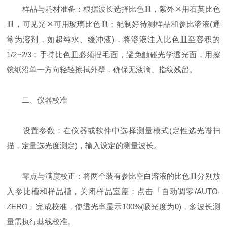
‌样品与耗材准备‌：根据波长选择比色皿，紫外区用‌石英比色
皿‌，可见光区可用玻璃比色皿；配制好待测样品和参比溶液(通
常为溶剂，如超纯水、缓冲液)，将溶液注入比色皿至容积的‌
1/2~2/3‌；手持比色皿必须捏‌毛面‌，避免触碰光学透光面，用擦
镜纸沿单一方向轻轻擦拭外壁，确保无液滴、指纹残留。
二、仪器校准
设置参数：在仪器或软件中选择测量模式(定性选光谱扫
描，定量选光度测定)，输入设定的测量波长。
‌零点与满度校正‌：将两个装有参比空白溶液的比色皿分别放
入参比槽和样品槽，关闭样品室盖；点击「自动调零/AUTO-
ZERO」完成校准，使透光率显示100%(吸光度为0)，多波长测
量需执行基线校准。