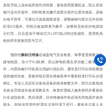
直线导轨上涂抹低挥发性润滑脂，避免使用普通机油，防止挥发
物污染光学器件。同时检查光栅尺或霍尔器件位置传感器，若输
出电平异常，可通过示波器观察波形，调整磁钢与霍尔元件的间
距至0.5毫米。控制主板故障更为棘手，如整机无响应但电源指
示灯亮，往往是由于驱动芯片L297或L298过热烧毁，需用热风
枪拆焊并更换同型号芯片。
预防性
酶标仪维修
还涵盖电气安全检查。每季度需测量设备
接地电阻，应小于0.1欧姆，防止静电积累击穿光敏二极管。另
外，内置热敏打印机若出现缺行或乱码，通常是打印头排线磨损
或热敏纸失效，更换排线后需在维修菜单中重新校准打印头步进
相位。专业人员还应当备份设备的校准参数文件，因为主板电池
失效会导致波长校准系数丢失，恢复时需输入服务密码并重新执
行全波段校准。然后强调，任何维修操作前必须关闭电源并拔掉
插头，拆卸光学部件时需在洁净环境下进行，避免灰尘落入光