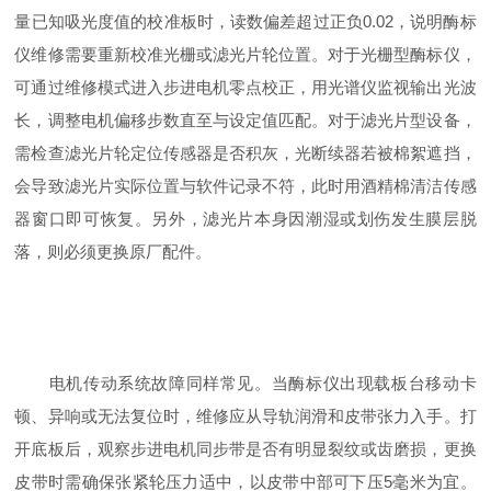
量已知吸光度值的校准板时，读数偏差超过正负0.02，说明酶标
仪维修需要重新校准光栅或滤光片轮位置。对于光栅型酶标仪，
可通过维修模式进入步进电机零点校正，用光谱仪监视输出光波
长，调整电机偏移步数直至与设定值匹配。对于滤光片型设备，
需检查滤光片轮定位传感器是否积灰，光断续器若被棉絮遮挡，
会导致滤光片实际位置与软件记录不符，此时用酒精棉清洁传感
器窗口即可恢复。另外，滤光片本身因潮湿或划伤发生膜层脱
落，则必须更换原厂配件。
电机传动系统故障同样常见。当酶标仪出现载板台移动卡
顿、异响或无法复位时，维修应从导轨润滑和皮带张力入手。打
开底板后，观察步进电机同步带是否有明显裂纹或齿磨损，更换
皮带时需确保张紧轮压力适中，以皮带中部可下压5毫米为宜。