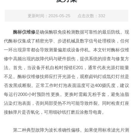
更新时间：2026-05-25 点击次数：332
酶标仪维修
是确保酶联免疫检测数据可靠性的最后防线。现
代酶标仪集成了精密光学、步进机械及数字信号处理模块，任何
一环出现异常都会导致测量偏差或设备停机。本文针对酶标仪维
修中高频出现的故障代码与硬件损伤，提供系统的排查与修复方
法。首先，当设备开机自检时报错E201，通常代表光源灯能量
不足。酶标仪维修技师应打开光源仓，观察卤钨灯或氙灯灯丝是
否发黑或断裂。正常工作时灯泡表面温度可达400摄氏度，建议
每运行2000小时预防性更换。更换时需戴无粉手套，避免油脂
沾染灯泡表面，否则局部受热不均可能导致炸裂。同时检查灯座
接触弹片是否氧化，可用细砂纸打磨后涂敷导电膏。
第二种典型故障为波长准确性偏移。如果使用标准滤光片测