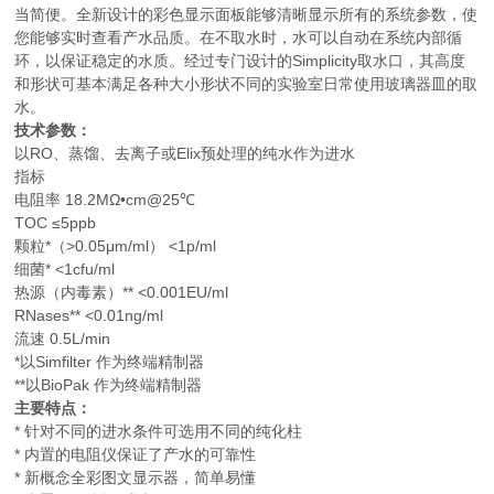
当简便。全新设计的彩色显示面板能够清晰显示所有的系统参数，使
您能够实时查看产水品质。在不取水时，水可以自动在系统内部循
环，以保证稳定的水质。经过专门设计的Simplicity取水口，其高度
和形状可基本满足各种大小形状不同的实验室日常使用玻璃器皿的取
水。
技术参数：
以RO、蒸馏、去离子或Elix预处理的纯水作为进水
指标
电阻率 18.2MΩ•cm@25℃
TOC ≤5ppb
颗粒*（>0.05μm/ml） <1p/ml
细菌* <1cfu/ml
热源（内毒素）** <0.001EU/ml
RNases** <0.01ng/ml
流速 0.5L/min
*以Simfilter 作为终端精制器
**以BioPak 作为终端精制器
主要特点：
* 针对不同的进水条件可选用不同的纯化柱
* 内置的电阻仪保证了产水的可靠性
* 新概念全彩图文显示器，简单易懂