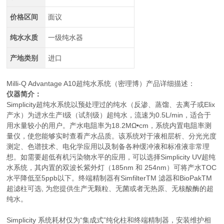
价格区间
面议
纯水水质
一级纯水器
产地类别
进口
Milli-Q Advantage A10超纯水系统（密理博）产品详细描述：
仪器简介：
Simplicity超纯水系统以预处理过的纯水（反渗、蒸馏、去离子或Elix
产水）为进水生产I级（试剂级）超纯水，流速为0.5L/min，适合于
用水量较小的用户。产水电阻率为18.2MΩ•cm，系统内置电阻率测
量仪，使您能够实时查看产水品质。该系统对于液相层析、分光光度
测定、色谱技术、电化学应用以及制备各种缓冲液和标准液非常理
想。如需要超低有机污染物水平的应用，可以选择Simplicity UV超纯
水系统，其内置的双波长紫外灯（185nm 和 254nm）可将产水TOC
水平降低至5ppb以下。终端精制器有SimfilterTM 滤器和BioPakTM
超滤柱可选, 为您提供生产无颗粒、无菌或者无热原、无核酸酶的超
纯水。
Simplicity 系统耗材仅为“集成式”纯化柱和终端精制器，安装维护相