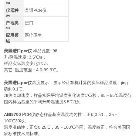
间
仪器种
普通PCR仪
类
产地类
进口
别
应用领
医疗卫生
域
美国进口pcr仪
样品孔数: 96
升/降温速度: 3.5℃/s，
样品实际温度变化1℃/s
其它: 温度范围：4.0-99.9℃。
美国进口pcr仪
温度显示：显示经计算机计算的实际样品温度，jing
确到0.1℃。
加热冷却速度：样品实际平均温度变化速度1℃/秒，95－55℃温度范
围内样品基座的平均升降温速度3.5℃/秒。
ABI9700
PCR仪静态样品基座温度均匀性：正负0.5℃，35－
100℃30秒。
温度准确性：正负0.25℃，35－100℃范围。温度校正：符合美国国
家标准技术局标准。