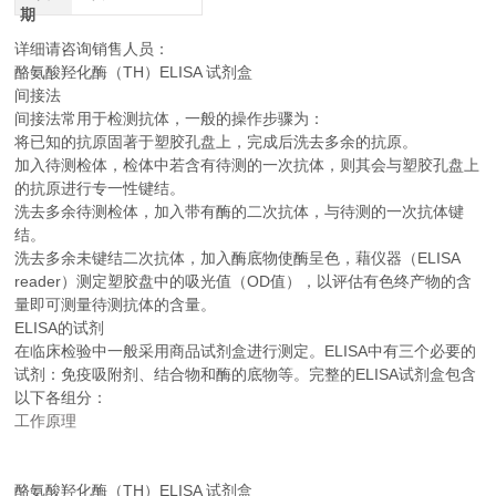
期
详细请咨询销售人员：
酪氨酸羟化酶（TH）ELISA 试剂盒
间接法
间接法常用于检测抗体，一般的操作步骤为：
将已知的抗原固著于塑胶孔盘上，完成后洗去多余的抗原。
加入待测检体，检体中若含有待测的一次抗体，则其会与塑胶孔盘上
的抗原进行专一性键结。
洗去多余待测检体，加入带有酶的二次抗体，与待测的一次抗体键
结。
洗去多余未键结二次抗体，加入酶底物使酶呈色，藉仪器（ELISA
reader）测定塑胶盘中的吸光值（OD值），以评估有色终产物的含
量即可测量待测抗体的含量。
ELISA的试剂
在临床检验中一般采用商品试剂盒进行测定。ELISA中有三个必要的
试剂：免疫吸附剂、结合物和酶的底物等。完整的ELISA试剂盒包含
以下各组分：
工作原理
酪氨酸羟化酶（TH）ELISA 试剂盒