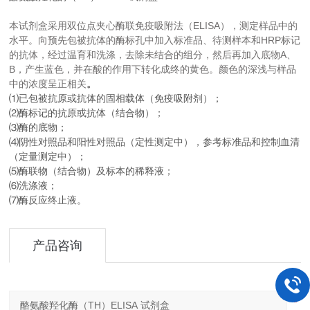
ELISA
本试剂盒采用双位点夹心酶联免疫吸附法（
），测定样品中的
HRP
水平。向预先包被抗体的酶标孔中加入标准品、待测样本和
标记
A
的抗体，经过温育和洗涤，去除未结合的组分，然后再加入底物
、
B
，产生蓝色，并在酸的作用下转化成终的黄色。颜色的深浅与样品
中的浓度呈正相关
。
⑴已包被抗原或抗体的固相载体（免疫吸附剂）；
⑵酶标记的抗原或抗体（结合物）；
⑶酶的底物；
⑷阴性对照品和阳性对照品（定性测定中），参考标准品和控制血清
（定量测定中）；
⑸酶联物（结合物）及标本的稀释液；
⑹洗涤液；
⑺酶反应终止液。
产品咨询