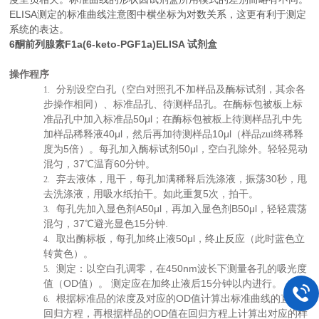
ELISA测定的标准曲线注意图中横坐标为对数关系，这更有利于测定
系统的表达。
6酮前列腺素F1a(6-keto-PGF1a)ELISA 试剂盒
操作程序
分别设空白孔（空白对照孔不加样品及酶标试剂，其余各
1.
步操作相同）、标准品孔、待测样品孔。在酶标包被板上标
50μl
准品孔中加入标准品
；在酶标包被板上待测样品孔中先
40μl
10μl
加样品稀释液
，然后再加待测样品
（样品zui终稀释
5
50μl
度为
倍）。每孔加入酶标试剂
，空白孔除外。轻轻晃动
37
60
混匀，
℃温育
分钟。
30
弃去液体，甩干，每孔加满稀释后洗涤液，振荡
秒，甩
2.
5
去洗涤液，用吸水纸拍干。如此重复
次，拍干。
A50μl
B50μl
每孔先加入显色剂
，再加入显色剂
，轻轻震荡
3.
37
15
.
混匀，
℃避光显色
分钟
50μl
取出酶标板，每孔加终止液
，终止反应（此时蓝色立
4.
转黄色）。
450nm
测定：以空白孔调零，在
波长下测量各孔的吸光度
5.
OD
15
值（
值）。
测定应在加终止液后
分钟以内进行。
OD
根据标准品的浓度及对应的
值计算出标准曲线的直线
6.
OD
回归方程，再根据样品的
值在回归方程上计算出对应的样