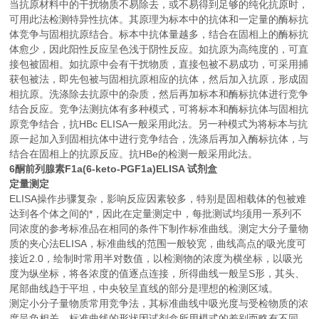
当抗原材料中的干扰物质不易除去，或不易得到足够的纯化抗原时，
可用此法检测特异性抗体。其原理为标本中的抗体和一定量的酶标抗
体竞争与固相抗原结合。标本中抗体量越多，结合在固相上的酶标抗
体愈少，因此阳性反应呈色浅于阴性反应。如抗原为高纯度的，可直
接包被固相。如抗原中会有干扰物质，直接包被不易成功，可采用捕
获包被法，即先包被与固相抗原相应的抗体，然后加入抗原，形成固
相抗原。洗涤除去抗原中的杂质，然后再加标本和酶标抗体进行竞争
结合反应。竞争法测抗体有多种模式，可将标本和酶标抗体与固相抗
原竞争结合，抗HBc ELISA一般采用此法。另一种模式为将标本与抗
原一起加入到固相抗体中进行竞争结合，洗涤后再加入酶标抗体，与
结合在固相上的抗原反应。抗HBe的检测一般采用此法。
6酮前列腺素F1a(6-keto-PGF1a)ELISA 试剂盒
定量测定
ELISA操作步骤复杂，影响反应因素较多，特别是固相载体的包被难
达到各个体之间的*，因此在定量测定中，每批测试均须用一系列不
同浓度的参考标准品在相同的条件下制作标准曲线。测定大分子量物
质的夹心法ELISA，标准曲线的范围一般较宽，曲线高点的吸光度可
接近2.0，绘制时常用半对数值，以检测物的浓度为横坐标，以吸光
度为纵坐标，将各浓度的值逐点连接，所得曲线一般呈S形，其头、
尾部曲线趋于平坦，中央较呈直线的部分是理想的检测区域。
测定小分子量物质常用竞争法，其标准曲线中吸光度与受检物质的浓
度呈负相关。标准曲线的形状因试剂盒所用模式的差别而略有不同。