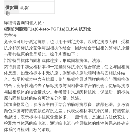
供货周
现货
期
详细请咨询销售人员：
6酮前列腺素F1a(6-keto-PGF1a)ELISA 试剂盒
竞争法
竞争法可用于测定抗原，也可用于测定抗体。以测定抗原为例，受检
抗原和酶标抗原竞争与固相抗体结合，因此结合于固相的酶标抗原量
与受检抗原的量呈反比。操作步骤如下：
⑴将特异抗体与固相载体连接，形成固相抗体。洗涤。
⑵待测管中加受检标本和一定量酶标抗原的混合溶液，使之与固相抗
体反应。如受检标本中无抗原，则酶标抗原能顺利地与固相抗体结
合。如受检标本中含有抗原，则与酶标抗原以同样的机会与固相抗体
结合，竞争性地占去了酶标抗原与固相载体结合的机会，使酶标抗原
与固相载体的结合量减少。参考管中只加酶标抗原，保温后，酶标抗
原与固相抗体的结合可达充分的量。洗涤。
⑶加底物显色：参考管中由于结合的酶标抗原多，故颜色深。参考管
颜色深度与待测管颜色深度之差，代表受检标本抗原的量。待测管颜
色越淡，表示标本中抗原含量越多。一般情况，是通过方波伏安法，
检测培养体系的峰电流，通过峰电流与抗原抗体的线性关系来终确定
体系的终检测目标的浓度。