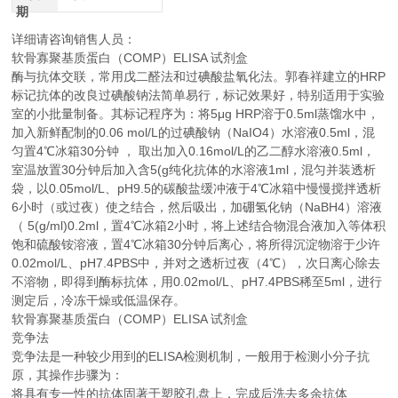
期
详细请咨询销售人员：
软骨寡聚基质蛋白（COMP）ELISA 试剂盒
酶与抗体交联，常用戊二醛法和过碘酸盐氧化法。郭春祥建立的HRP
标记抗体的改良过碘酸钠法简单易行，标记效果好，特别适用于实验
室的小批量制备。其标记程序为：将5μg HRP溶于0.5ml蒸馏水中，
加入新鲜配制的0.06 mol/L的过碘酸钠（NaIO4）水溶液0.5ml，混
匀置4℃冰箱30分钟 ， 取出加入0.16mol/L的乙二醇水溶液0.5ml，
室温放置30分钟后加入含5(g纯化抗体的水溶液1ml，混匀并装透析
袋，以0.05mol/L、pH9.5的碳酸盐缓冲液于4℃冰箱中慢慢搅拌透析
6小时（或过夜）使之结合，然后吸出，加硼氢化钠（NaBH4）溶液
（ 5(g/ml)0.2ml，置4℃冰箱2小时，将上述结合物混合液加入等体积
饱和硫酸铵溶液，置4℃冰箱30分钟后离心，将所得沉淀物溶于少许
0.02mol/L、pH7.4PBS中，并对之透析过夜（4℃），次日离心除去
不溶物，即得到酶标抗体，用0.02mol/L、pH7.4PBS稀至5ml，进行
测定后，冷冻干燥或低温保存。
软骨寡聚基质蛋白（COMP）ELISA 试剂盒
竞争法
竞争法是一种较少用到的ELISA检测机制，一般用于检测小分子抗
原，其操作步骤为：
将具有专一性的抗体固著于塑胶孔盘上，完成后洗去多余抗体