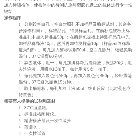
加入待测检体，使检体中的待测抗原与塑胶孔盘上的抗体进行专一性
键结
操作程序
分别设空白孔（空白对照孔不加样品及酶标试剂，其余各
1.
步操作相同）、标准品孔、待测样品孔。在酶标包被板上标
50μl
准品孔中加入标准品
；在酶标包被板上待测样品孔中先
40μl
10μl
加样品稀释液
，然后再加待测样品
（样品zui终稀释
5
50μl
度为
倍）。每孔加入酶标试剂
，空白孔除外。轻轻晃动
37
60
混匀，
℃温育
分钟。
30
弃去液体，甩干，每孔加满稀释后洗涤液，振荡
秒，甩
2.
5
去洗涤液，用吸水纸拍干。如此重复
次，拍干。
A50μl
B50μl
每孔先加入显色剂
，再加入显色剂
，轻轻震荡
3.
37
15
.
混匀，
℃避光显色
分钟
50μl
取出酶标板，每孔加终止液
，终止反应（此时蓝色立
4.
转黄色）。
需要而未提供的试剂和器材
37
℃恒温箱。
1.
标准规格酶标仪。
2.
精密移液器及一次性吸头
3.
蒸馏水，
4.
一次性试管
5.