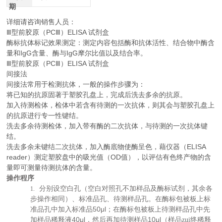
期
详细请咨询销售人员：
Ⅲ型前胶原（PCⅢ）ELISA 试剂盒
酶标抗体标记效果测定：测定内容包括酶和抗体活性、结合物中酶含
量和IgG含量、酶与IgG摩尔比值以及结合率。
Ⅲ型前胶原（PCⅢ）ELISA 试剂盒
间接法
间接法常用于检测抗体，一般的操作步骤为：
将已知的抗原固著于塑胶孔盘上，完成后洗去多余的抗原。
加入待测检体，检体中若含有待测的一次抗体，则其会与塑胶孔盘上
的抗原进行专一性键结。
洗去多余待测检体，加入带有酶的二次抗体，与待测的一次抗体键
结。
洗去多余未键结二次抗体，加入酶底物使酶呈色，藉仪器（ELISA
reader）测定塑胶盘中的吸光值（OD值），以评估有色终产物的含
量即可测量待测抗体的含量。
操作程序
分别设空白孔（空白对照孔不加样品及酶标试剂，其余各
1.
步操作相同）、标准品孔、待测样品孔。在酶标包被板上标
50μl
准品孔中加入标准品
；在酶标包被板上待测样品孔中先
40μl
10μl
加样品稀释液
，然后再加待测样品
（样品zui终稀释