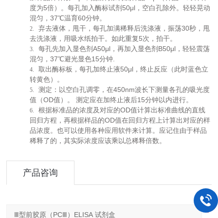
5
50μl
度为
倍）。每孔加入酶标试剂
，空白孔除外。轻轻晃动
37
60
混匀，
℃温育
分钟。
30
弃去液体，甩干，每孔加满稀释后洗涤液，振荡
秒，甩
2.
5
去洗涤液，用吸水纸拍干。如此重复
次，拍干。
A50μl
B50μl
每孔先加入显色剂
，再加入显色剂
，轻轻震荡
3.
37
15
.
混匀，
℃避光显色
分钟
50μl
取出酶标板，每孔加终止液
，终止反应（此时蓝色立
4.
转黄色）。
450nm
测定：以空白孔调零，在
波长下测量各孔的吸光度
5.
OD
15
值（
值）。
测定应在加终止液后
分钟以内进行。
OD
根据标准品的浓度及对应的
值计算出标准曲线的直线
6.
OD
回归方程，再根据样品的
值在回归方程上计算出对应的样
品浓度。也可以使用各种应用软件来计算。应记住由于样品
稀释了的，其实际浓度应该乘以总稀释倍数。
产品咨询