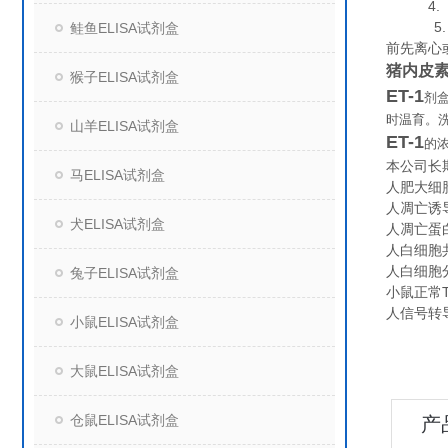
4. 组
5. 保
鲑鱼ELISA试剂盒
前先离心
猪内皮素1
猴子ELISA试剂盒
ET-1
剂
时温育。
山羊ELISA试剂盒
ET-1
的
本公司长
马ELISA试剂盒
人肥大细胞
人凋亡诱导因
犬ELISA试剂盒
人凋亡蛋白酶
人白细胞共同
人白细胞分化
兔子ELISA试剂盒
小鼠正常T
人信号转导分
小鼠ELISA试剂盒
大鼠ELISA试剂盒
仓鼠ELISA试剂盒
产