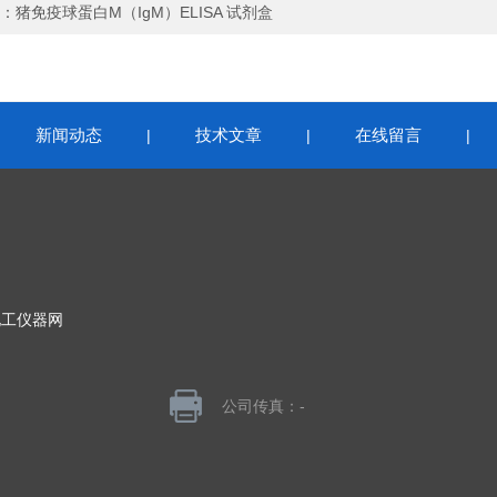
：
猪免疫球蛋白M（IgM）ELISA 试剂盒
新闻动态
技术文章
在线留言
|
|
|
|
化工仪器网
公司传真：-