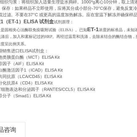
织匀浆：将组织加入适量生理盐水捣碎。1000*g离心10分钟，取上清
存：如果样品不立即使用，应将其分成小部分-70°C保存，避免反复
或过滤。不要在37°C 或更高的温度加热解冻。应在室温下解冻并确保样
（ET-1）ELISA 试剂盒
试剂原理：
ET-1
盒是固相夹心法酶联免疫吸附试验（
ELISA
）。已知
浓度的标准品，未知
洗涤后，加入和素标记过的
HRP
。再经过温育和洗涤，去除未结合的酶结合物，
。
浓度呈比例关系
期销售进口
ELISA
试剂盒：
类胰蛋白酶（MCT）ELISA Kit
子（AIF）ELISA Kit
激活因子1（ICAD）ELISA Kit
抗原（LCA/CD45）ELISA Kit
抗原4（CD4）ELISA Kit
细胞表达和分泌因子（RANTES/CCL5）ELISA Kit
子（Smad1）ELISA Kit
品咨询