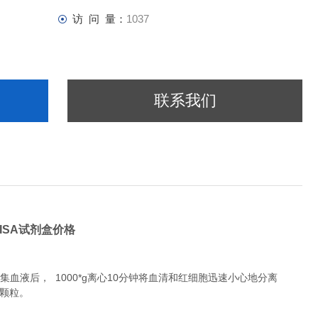
访 问 量：
1037
联系我们
LISA试剂盒价格
液后， 1000*g离心10分钟将血清和红细胞迅速小心地分离
除颗粒。