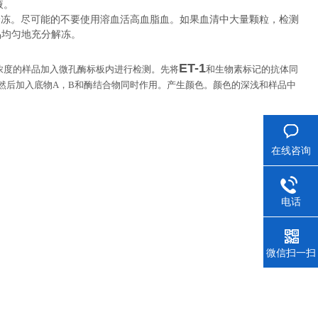
液。
冷冻。尽可能的不要使用溶血活高血脂血。如果血清中大量颗粒，检测
品均匀地充分解冻。
ET-1
浓度的样品加入微孔酶标板内进行检测。先将
和生物素标记的抗体同
然后加入底物
A
，
B
和酶结合物同时作用。产生颜色。颜色的深浅和样品中
在线咨询
电话
微信扫一扫