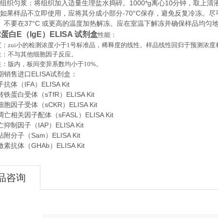
织匀浆：将组织加入适量生理盐水捣碎。1000*g离心10分钟，取上清
存：如果样品不立即使用，应将其分成小部分-70°C保存，避免反复冷冻
。不要在37°C 或更高的温度加热解冻。应在室温下解冻并确保样品均匀
蛋白E（IgE）ELISA 试剂盒
性能：
：zui小的检测浓度小于
1
号标准品，稀释度的线性。样品线性回归于预测浓度
性：不与其他细胞因子反应。
。
性：版内，板间变异系数均小于
10%
期销售进口
ELISA
试剂盒：
体（IFA）ELISA Kit
蛋白受体（sTfR）ELISA Kit
胞因子受体（sCKR）ELISA Kit
亡相关因子配体（sFASL）ELISA Kit
制因子（IAP）ELISA Kit
分子（Sam）ELISA Kit
抗体（GHAb）ELISA Kit
品咨询