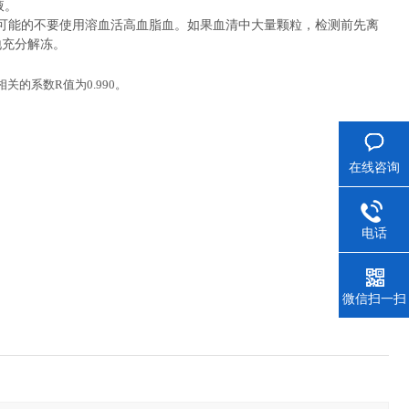
液。
。尽可能的不要使用溶血活高血脂血。如果血清中大量颗粒，检测前先离
地充分解冻。
相关的系数
R
值为
0.990
。
在线咨询
电话
微信扫一扫