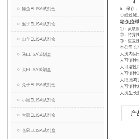
4. 组
5. 保
鲑鱼ELISA试剂盒
心或过滤
猪免疫球
猴子ELISA试剂盒
①：灵敏度
②：特异
山羊ELISA试剂盒
③：重复
本公司长
人抗内因子抗
马ELISA试剂盒
人可溶性转铁
人可溶性细
犬ELISA试剂盒
人可溶性凋
人细胞凋亡抑
兔子ELISA试剂盒
人可溶性粘附
人抗生长激素
小鼠ELISA试剂盒
产
大鼠ELISA试剂盒
仓鼠ELISA试剂盒