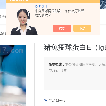
欢迎您！
来自局域网的朋友！有什么可以帮
助您的吗？
道夫旋转蒸发仪
A试剂盒
> 猪免疫球蛋白E（IgE）ELISA 试剂盒
猪免疫球蛋白E（IgE
简要描述：
本公司长期经营检测、灭菌、
与我们..订货
产品型号：