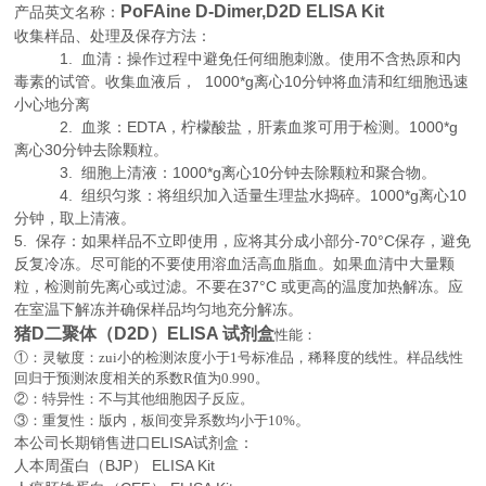
PoFAine D-Dimer,D2D ELISA Kit
产品英文名称：
收集样品、处理及保存方法：
1. 血清：操作过程中避免任何细胞刺激。使用不含热原和内
毒素的试管。收集血液后， 1000*g离心10分钟将血清和红细胞迅速
小心地分离
2. 血浆：EDTA，柠檬酸盐，肝素血浆可用于检测。1000*g
离心30分钟去除颗粒。
3. 细胞上清液：1000*g离心10分钟去除颗粒和聚合物。
4. 组织匀浆：将组织加入适量生理盐水捣碎。1000*g离心10
分钟，取上清液。
5. 保存：如果样品不立即使用，应将其分成小部分-70°C保存，避免
反复冷冻。尽可能的不要使用溶血活高血脂血。如果血清中大量颗
粒，检测前先离心或过滤。不要在37°C 或更高的温度加热解冻。应
在室温下解冻并确保样品均匀地充分解冻。
猪D二聚体（D2D）ELISA 试剂盒
性能：
①：灵敏度：zui小的检测浓度小于
1
号标准品，稀释度的线性。样品线性
回归于预测浓度相关的系数
R
值为
0.990
。
②：特异性：不与其他细胞因子反应。
。
③：重复性：版内，板间变异系数均小于
10%
本公司长期销售进口
ELISA
试剂盒：
人本周蛋白（BJP） ELISA Kit