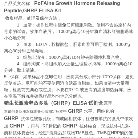
PoFAine Growth Hormone Releasing
产品英文名称：
Peptide,GHRP ELISA Kit
收集样品、处理及保存方法：
1. 血清：操作过程中避免任何细胞刺激。使用不含热原和内
毒素的试管。收集血液后， 1000*g离心10分钟将血清和红细胞迅速
小心地分离
2. 血浆：EDTA，柠檬酸盐，肝素血浆可用于检测。1000*g
离心30分钟去除颗粒。
3. 细胞上清液：1000*g离心10分钟去除颗粒和聚合物。
4. 组织匀浆：将组织加入适量生理盐水捣碎。1000*g离心10
分钟，取上清液。
5. 保存：如果样品不立即使用，应将其分成小部分-70°C保存，避免
反复冷冻。尽可能的不要使用溶血活高血脂血。如果血清中大量颗
粒，检测前先离心或过滤。不要在37°C 或更高的温度加热解冻。应
在室温下解冻并确保样品均匀地充分解冻。
猪生长激素释放多肽（GHRP）ELISA 试剂盒
原理：
GHRP
水平。用纯化的
本试剂盒应用双抗体夹心法测定标本中
GHRP
抗体包被微孔板，制成固相抗体，往包被单抗的微孔中依次
GHRP
GHRP
HRP
-
-
加
，再与
标记的
抗体结合，形成抗体
抗原
TMB
TMB
HRP
酶标抗体复合物，经过*洗涤后加底物
显色。
在
酶的催