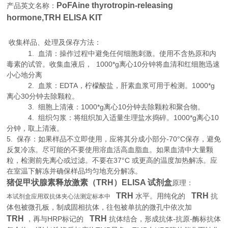
PoFAine thyrotropin-releasing
产品英文名称：
hormone,TRH ELISA KIT
收集样品、处理及保存方法：
1. 血清：操作过程中避免任何细胞刺激。使用不含热原和内
毒素的试管。收集血液后， 1000*g离心10分钟将血清和红细胞迅速
小心地分离
2. 血浆：EDTA，柠檬酸盐，肝素血浆可用于检测。1000*g
离心30分钟去除颗粒。
3. 细胞上清液：1000*g离心10分钟去除颗粒和聚合物。
4. 组织匀浆：将组织加入适量生理盐水捣碎。1000*g离心10
分钟，取上清液。
5. 保存：如果样品不立即使用，应将其分成小部分-70°C保存，避免
反复冷冻。尽可能的不要使用溶血活高血脂血。如果血清中大量颗
粒，检测前先离心或过滤。不要在37°C 或更高的温度加热解冻。应
在室温下解冻并确保样品均匀地充分解冻。
猪促甲状腺素释放激素（TRH）ELISA 试剂盒
原理：
TRH
TRH
水平。用纯化的
抗
本试剂盒应用双抗体夹心法测定标本中
体包被微孔板，制成固相抗体，往包被单抗的微孔中依次加
TRH
TRH
HRP
-
-
，再与
标记的
抗体结合，形成抗体
抗原
酶标抗体