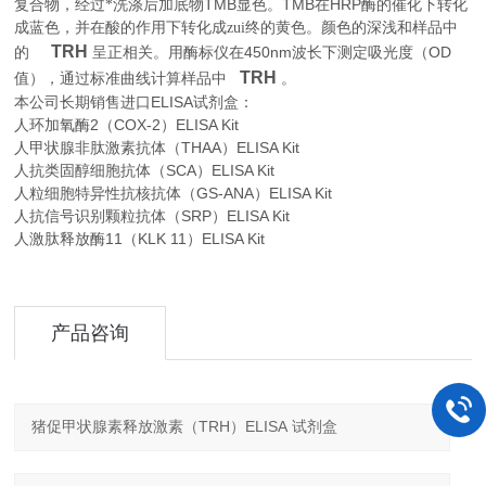
TMB
TMB
HRP
复合物，经过*洗涤后加底物
显色。
在
酶的催化下转化
成蓝色，并在酸的作用下转化成zui终的黄色。颜色的深浅和样品中
TRH
450nm
OD
的
呈正相关。用酶标仪在
波长下测定吸光度（
TRH
。
值），通过标准曲线计算样品中
本公司长期销售进口
ELISA
试剂盒：
人环加氧酶2（COX-2）ELISA Kit
人甲状腺非肽激素抗体（THAA）ELISA Kit
人抗类固醇细胞抗体（SCA）ELISA Kit
人粒细胞特异性抗核抗体（GS-ANA）ELISA Kit
人抗信号识别颗粒抗体（SRP）ELISA Kit
人激肽释放酶11（KLK 11）ELISA Kit
产品咨询