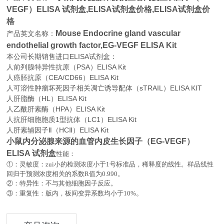
VEGF）ELISA 试剂盒,
ELISA试剂盒价格,ELISA试剂盒价
格
Mouse Endocrine gland vascular
产品英文名称：
endothelial growth factor,EG-VEGF ELISA Kit
本公司长期销售进口
ELISA
试剂盒：
人前列腺特异性抗原（PSA）ELISA Kit
人癌胚抗原（CEA/CD66）ELISA Kit
人可溶性肿瘤坏死因子相关凋亡诱导配体（sTRAIL）ELISA KIT
人肝脂酶（HL）ELISA Kit
人乙酰肝素酶（HPA）ELISA Kit
人抗肝细胞胞质1型抗体（LC1）ELISA Kit
人肝素辅因子Ⅱ（HCⅡ）ELISA Kit
小鼠内分泌腺来源的血管内皮生长因子（EG-VEGF）
ELISA 试剂盒
性能：
①：灵敏度：zui小的检测浓度小于
1
号标准品，稀释度的线性。样品线性
回归于预测浓度相关的系数
R
值为
0.990
。
②：特异性：不与其他细胞因子反应。
。
③：重复性：版内，板间变异系数均小于
10%