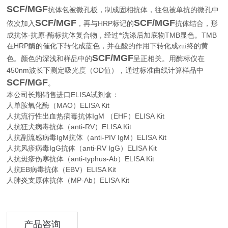
SCF/MGF
抗体包被微孔板，制成固相抗体，往包被单抗的微孔中
SCF/MGF
SCF/MGF
HRP
依次加入
，再与
标记的
抗体结合，形
-
-
TMB
TMB
成抗体
抗原
酶标抗体复合物，经过*洗涤后加底物
显色。
HRP
在
酶的催化下转化成蓝色，并在酸的作用下转化成zui终的黄
SCF/MGF
色。颜色的深浅和样品中的
呈正相关。用酶标仪在
450nm
OD
波长下测定吸光度（
值），通过标准曲线计算样品中
SCF/MGF
。
本公司长期销售进口
ELISA
试剂盒：
人单胺氧化酶（MAO）ELISA Kit
人抗流行性出血热病毒抗体IgM （EHF）ELISA Kit
人抗狂犬病毒抗体（anti-RV）ELISA Kit
人抗副流感病毒IgM抗体（anti-PIV IgM）ELISA Kit
人抗风疹病毒IgG抗体（anti-RV IgG）ELISA Kit
人抗斑疹伤寒抗体（anti-typhus-Ab）ELISA Kit
人抗EB病毒抗体（EBV）ELISA Kit
人肺炎支原体抗体（MP-Ab）ELISA Kit
产品咨询