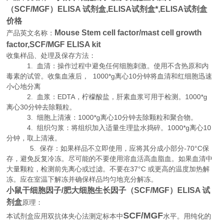
（SCF/MGF）ELISA 试剂盒,
ELISA试剂盒*,ELISA试剂盒
价格
Mouse Stem cell factor/mast cell growth
产品英文名称：
factor,SCF/MGF ELISA kit
收集样品、处理及保存方法：
1. 血清：操作过程中避免任何细胞刺激。使用不含热原和内
毒素的试管。收集血液后， 1000*g离心10分钟将血清和红细胞迅速
小心地分离
2. 血浆：EDTA，柠檬酸盐，肝素血浆可用于检测。1000*g
离心30分钟去除颗粒。
3. 细胞上清液：1000*g离心10分钟去除颗粒和聚合物。
4. 组织匀浆：将组织加入适量生理盐水捣碎。1000*g离心10
分钟，取上清液。
5. 保存：如果样品不立即使用，应将其分成小部分-70°C保
存，避免反复冷冻。尽可能的不要使用溶血活高血脂血。如果血清中
大量颗粒，检测前先离心或过滤。不要在37°C 或更高的温度加热解
冻。应在室温下解冻并确保样品均匀地充分解冻。
小鼠干细胞因子/肥大细胞生长因子（SCF/MGF）ELISA 试
剂盒
原理：
SCF/MGF
本试剂盒应用双抗体夹心法测定标本中
水平。用纯化的