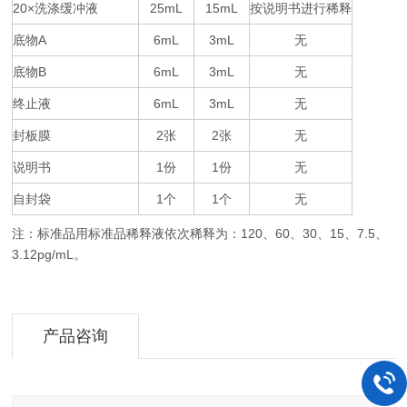
20×
25mL
15mL
按说明书进行稀释
洗涤缓冲液
底物
A
6mL
3mL
无
底物
B
6mL
3mL
无
终止液
6mL
3mL
无
封板膜
2
2
无
张
张
说明书
1
1
无
份
份
自封袋
1
1
无
个
个
注：标准品用标准品稀释液依次稀释为：
120
60
30
15
7.5
、
、
、
、
、
3.12pg/mL
。
产品咨询