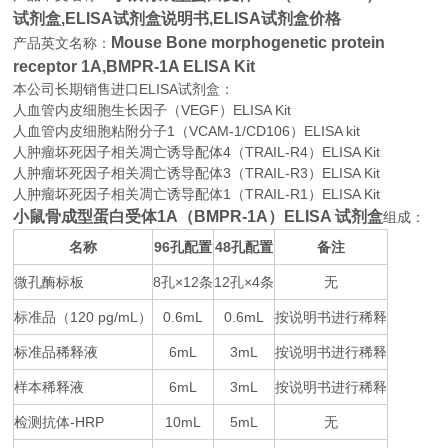
试剂盒,
ELISA试剂盒说明书,ELISA试剂盒价格
Mouse Bone morphogenetic protein
产品英文名称：
receptor 1A,BMPR-1A ELISA Kit
本公司长期销售进口
ELISA
试剂盒：
人血管内皮细胞生长因子（VEGF）ELISA Kit
人血管内皮细胞粘附分子1（VCAM-1/CD106）ELISA kit
人肿瘤坏死因子相关凋亡诱导配体4（TRAIL-R4）ELISA Kit
人肿瘤坏死因子相关凋亡诱导配体3（TRAIL-R3）ELISA Kit
人肿瘤坏死因子相关凋亡诱导配体1（TRAIL-R1）ELISA Kit
小鼠骨成型蛋白受体1A（BMPR-1A）ELISA 试剂盒
组成：
名称
96
48
备注
孔配置
孔配置
微孔酶标板
8
×12
12
×4
无
孔
条
孔
条
标准品（
120 pg/mL
0.6mL
0.6mL
按说明书进行稀释
）
标准品稀释液
6mL
3mL
按说明书进行稀释
样本稀释液
6mL
3mL
按说明书进行稀释
检测抗体
-HRP
10mL
5mL
无