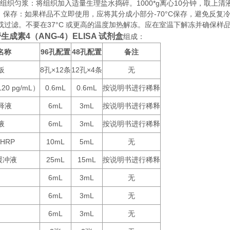
织匀浆：将组织加入适量生理盐水捣碎。1000*g离心10分钟，取上清
存：如果样品不立即使用，应将其分成小部分-70°C保存，避免反复
或过滤。不要在37°C 或更高的温度加热解冻。应在室温下解冻并确保样
生成素4（ANG-4）ELISA 试剂盒
组成：
名称
96
48
备注
孔配置
孔配置
板
8
×12
12
×4
无
孔
条
孔
条
120 pg/mL
0.6mL
0.6mL
按说明书进行稀释
）
释液
6mL
3mL
按说明书进行稀释
液
6mL
3mL
按说明书进行稀释
-HRP
10mL
5mL
无
25mL
15mL
按说明书进行稀释
缓冲液
6mL
3mL
无
6mL
3mL
无
6mL
3mL
无