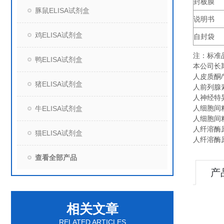
封板膜
豚鼠ELISA试剂盒
说明书
鸡ELISA试剂盒
自封袋
注：标准
鸭ELISA试剂盒
本公司长
人皮质酮/肾
猪ELISA试剂盒
人前列腺素E
人神经特异
人细胞间粘附
牛ELISA试剂盒
人细胞间粘附
人纤溶酶原激
猫ELISA试剂盒
人纤溶酶原
查看全部产品
产
相关文章
RELATED ARTICLES