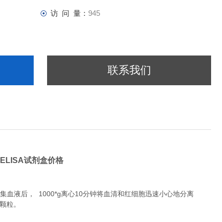
访 问 量：
945
联系我们
ELISA试剂盒价格
液后， 1000*g离心10分钟将血清和红细胞迅速小心地分离
除颗粒。