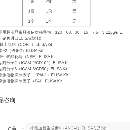
2
2
无
张
张
1
1
无
份
份
1
1
无
个
个
品用标准品稀释液依次稀释为：
120
60
30
15
7.5
3.12pg/mL。
、
、
、
、
、
期销售进口
ELISA
试剂盒：
上腺酮（CORT）ELISA Kit
2（PGE2）ELISA Kit
性烯醇化酶（NSE）ELISA Kit
分子2（ICAM-2/CD102）ELISA Kit
分子3（ICAM-3/CD50）ELISA Kit
活物抑制因子1（PAI-1）ELISA Kit
激活物抑制因子（PAI）ELISA Kit
品咨询
产品：