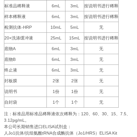
标准品稀释液
6mL
3mL
按说明书进行稀释
样本稀释液
6mL
3mL
按说明书进行稀释
检测抗体
-HRP
10mL
5mL
无
20×
25mL
15mL
按说明书进行稀释
洗涤缓冲液
底物
A
6mL
3mL
无
底物
B
6mL
3mL
无
终止液
6mL
3mL
无
封板膜
2
2
无
张
张
说明书
1
1
无
份
份
自封袋
1
1
无
个
个
注：标准品用标准品稀释液依次稀释为：
120
60
30
15
7.5
、
、
、
、
、
3.12pg/mL。
本公司长期销售进口
ELISA
试剂盒：
人Jo1抗体/抗组氨酰tRNA合成酶抗体（Jo1/HRS）ELISA Kit