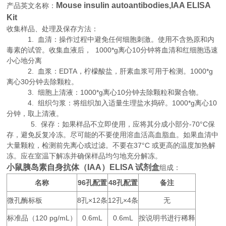
Mouse insulin autoantibodies,IAA ELISA
产品英文名称：
Kit
收集样品、处理及保存方法：
1. 血清：操作过程中避免任何细胞刺激。使用不含热原和内
毒素的试管。收集血液后， 1000*g离心10分钟将血清和红细胞迅速
小心地分离
2. 血浆：EDTA，柠檬酸盐，肝素血浆可用于检测。1000*g
离心30分钟去除颗粒。
3. 细胞上清液：1000*g离心10分钟去除颗粒和聚合物。
4. 组织匀浆：将组织加入适量生理盐水捣碎。1000*g离心10
分钟，取上清液。
5. 保存：如果样品不立即使用，应将其分成小部分-70°C保
存，避免反复冷冻。尽可能的不要使用溶血活高血脂血。如果血清中
大量颗粒，检测前先离心或过滤。不要在37°C 或更高的温度加热解
冻。应在室温下解冻并确保样品均匀地充分解冻。
小鼠胰岛素自身抗体（IAA）ELISA 试剂盒
组成：
名称
96
48
备注
孔配置
孔配置
微孔酶标板
8
×12
12
×4
无
孔
条
孔
条
标准品（
120 pg/mL
0.6mL
0.6mL
按说明书进行稀释
）