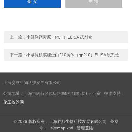
上一篇：
小鼠降钙素原（PCT）ELISA 试剂盒
下一篇：
小鼠抗核膜糖蛋白210抗体（gp210）ELISA 试剂盒
上海赛默生物科技发展有限公司
公司地址：上海市闵行区鹤庆路398号41幢2层L2048室 技术支持：
化工仪器网
© 2026 版权所有：上海赛默生物科技发展有限公司
备案
号：
sitemap.xml
管理登陆