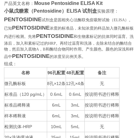
Mouse Pentosidine ELISA Kit
产品英文名称：
小鼠戊糖素（Pentosidine）ELISA 试剂盒
实验原理：
PENTOSIDINE
试剂盒是固相夹心法酶联免疫吸附试验（
ELISA
）。
PENTOSIDINE
已知
浓度的标准品，未知浓度的样品加入微孔酶标板
PENTOSIDINE
内进行检测。先将
和生物素标记的抗体同时温育。洗
涤后，加入和素标记过的
HRP
。再经过温育和洗涤，去除未结合的酶结合
物，然后加入底物
A
，
B
和酶结合物同时作用。产生颜色。颜色的深浅和样
PENTOSIDINE
品中
的浓度呈比例关系
。
组成：
名称
96
48
备注
孔配置
孔配置
微孔酶标板
8
×12
12
×4
无
孔
条
孔
条
标准品（
120 pg/mL
0.6mL
0.6mL
按说明书进行稀释
）
标准品稀释液
6mL
3mL
按说明书进行稀释
样本稀释液
6mL
3mL
按说明书进行稀释
检测抗体
-HRP
10mL
5mL
无
20×
25mL
15mL
按说明书进行稀释
洗涤缓冲液