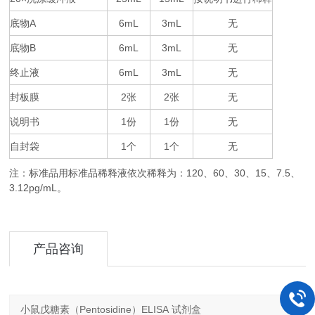
底物
A
6mL
3mL
无
底物
B
6mL
3mL
无
终止液
6mL
3mL
无
封板膜
2
2
无
张
张
说明书
1
1
无
份
份
自封袋
1
1
无
个
个
注：标准品用标准品稀释液依次稀释为：
120
60
30
15
7.5
、
、
、
、
、
3.12pg/mL。
产品咨询