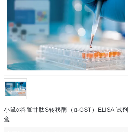
小鼠α谷胱甘肽S转移酶（α-GST）ELISA 试剂
盒