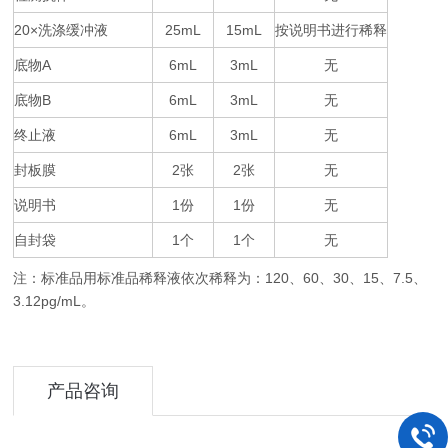
20×
25mL
15mL
按说明书进行稀释
洗涤缓冲液
底物
A
6mL
3mL
无
底物
B
6mL
3mL
无
终止液
6mL
3mL
无
封板膜
2
2
无
张
张
说明书
1
1
无
份
份
自封袋
1
1
无
个
个
注：标准品用标准品稀释液依次稀释为：
120
60
30
15
7.5
、
、
、
、
、
3.12pg/mL
。
产品咨询