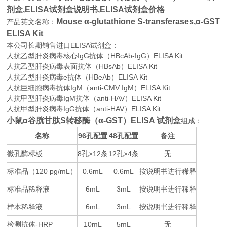
剂盒,
ELISA试剂盒说明书,ELISA试剂盒价格
Mouse α-glutathione S-transferases,α-GST
产品英文名称：
ELISA Kit
本公司长期销售进口
ELISA
试剂盒：
人抗乙型肝炎病毒核心IgG抗体（HBcAb-IgG）ELISA Kit
人抗乙型肝炎病毒表面抗体（HBsAb）ELISA Kit
人抗乙型肝炎病毒e抗体（HBeAb）ELISA Kit
人抗巨细胞病毒抗体IgM（anti-CMV IgM）ELISA Kit
人抗甲型肝炎病毒IgM抗体（anti-HAV）ELISA Kit
人抗甲型肝炎病毒IgG抗体（anti-HAV）ELISA Kit
小鼠α谷胱甘肽S转移酶（α-GST）ELISA 试剂盒
组成：
名称
96
48
备注
孔配置
孔配置
微孔酶标板
8
×12
12
×4
无
孔
条
孔
条
标准品（
120 pg/mL
0.6mL
0.6mL
按说明书进行稀释
）
标准品稀释液
6mL
3mL
按说明书进行稀释
样本稀释液
6mL
3mL
按说明书进行稀释
检测抗体
-HRP
10mL
5mL
无