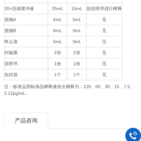
20×
25mL
15mL
按说明书进行稀释
洗涤缓冲液
底物
A
6mL
3mL
无
底物
B
6mL
3mL
无
终止液
6mL
3mL
无
封板膜
2
2
无
张
张
说明书
1
1
无
份
份
自封袋
1
1
无
个
个
注：标准品用标准品稀释液依次稀释为：
120
60
30
15
7.5
、
、
、
、
、
3.12pg/mL。
产品咨询