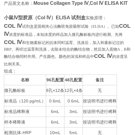
Mouse Collagen Type Ⅳ,Col Ⅳ ELISA KIT
产品英文名称：
小鼠Ⅳ型胶原（Col Ⅳ）ELISA 试剂盒
实验原理：
COL
Ⅳ
COL
试剂盒是固相夹心法酶联免疫吸附试验（
ELISA
）。已知
Ⅳ
浓度的标准品，未知浓度的样品加入微孔酶标板内进行检测。先将
COL
Ⅳ
和生物素标记的抗体同时温育。洗涤后，加入和素标记过的
HRP
。再经过温育和洗涤，去除未结合的酶结合物，然后加入底物
A
，
B
和
COL
Ⅳ
酶结合物同时作用。产生颜色。颜色的深浅和样品中
的浓度呈
比例关系
。
组成：
名称
96
48
备注
孔配置
孔配置
微孔酶标板
8
×12
12
×4
无
孔
条
孔
条
标准品（
120 pg/mL
0.6mL
0.6mL
按说明书进行稀释
）
标准品稀释液
6mL
3mL
按说明书进行稀释
样本稀释液
6mL
3mL
按说明书进行稀释
检测抗体
-HRP
10mL
5mL
无