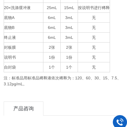
20×
25mL
15mL
按说明书进行稀释
洗涤缓冲液
底物
A
6mL
3mL
无
底物
B
6mL
3mL
无
终止液
6mL
3mL
无
封板膜
2
2
无
张
张
说明书
1
1
无
份
份
自封袋
1
1
无
个
个
注：标准品用标准品稀释液依次稀释为：
120
60
30
15
7.5
、
、
、
、
、
3.12pg/mL。
产品咨询