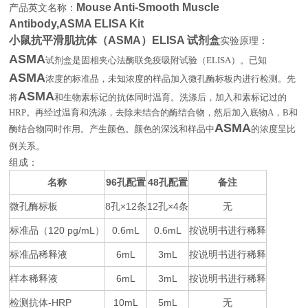
Mouse Anti-Smooth Muscle
产品英文名称：
Antibody,ASMA ELISA Kit
小鼠抗平滑肌抗体（ASMA）ELISA 试剂盒
实验原理：
ASMA
试剂盒是固相夹心法酶联免疫吸附试验（
ELISA
）。已知
ASMA
浓度的标准品，未知浓度的样品加入微孔酶标板内进行检测。先
ASMA
将
和生物素标记的抗体同时温育。洗涤后，加入和素标记过的
HRP
。再经过温育和洗涤，去除未结合的酶结合物，然后加入底物
A
，
B
和
ASMA
酶结合物同时作用。产生颜色。颜色的深浅和样品中
的浓度呈比
例关系
。
组成：
名称
96
48
备注
孔配置
孔配置
微孔酶标板
8
×12
12
×4
无
孔
条
孔
条
标准品（
120 pg/mL
0.6mL
0.6mL
按说明书进行稀释
）
标准品稀释液
6mL
3mL
按说明书进行稀释
样本稀释液
6mL
3mL
按说明书进行稀释
检测抗体
-HRP
10mL
5mL
无