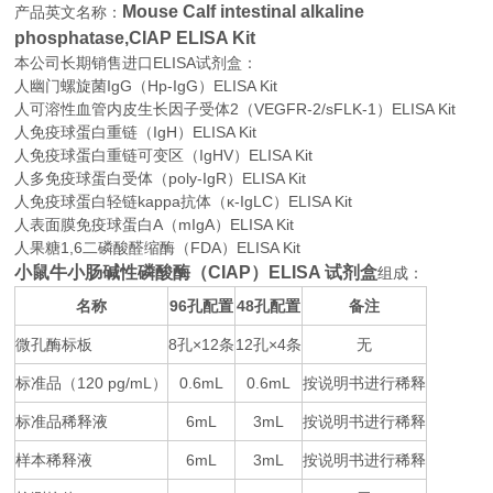
Mouse Calf intestinal alkaline
产品英文名称：
phosphatase,CIAP ELISA Kit
本公司长期销售进口
ELISA
试剂盒：
人幽门螺旋菌IgG（Hp-IgG）ELISA Kit
人可溶性血管内皮生长因子受体2（VEGFR-2/sFLK-1）ELISA Kit
人免疫球蛋白重链（IgH）ELISA Kit
人免疫球蛋白重链可变区（IgHV）ELISA Kit
人多免疫球蛋白受体（poly-IgR）ELISA Kit
人免疫球蛋白轻链kappa抗体（κ-IgLC）ELISA Kit
人表面膜免疫球蛋白A（mIgA）ELISA Kit
人果糖1,6二磷酸醛缩酶（FDA）ELISA Kit
小鼠牛小肠碱性磷酸酶（CIAP）ELISA 试剂盒
组成：
名称
96
48
备注
孔配置
孔配置
微孔酶标板
8
×12
12
×4
无
孔
条
孔
条
标准品（
120 pg/mL
0.6mL
0.6mL
按说明书进行稀释
）
标准品稀释液
6mL
3mL
按说明书进行稀释
样本稀释液
6mL
3mL
按说明书进行稀释