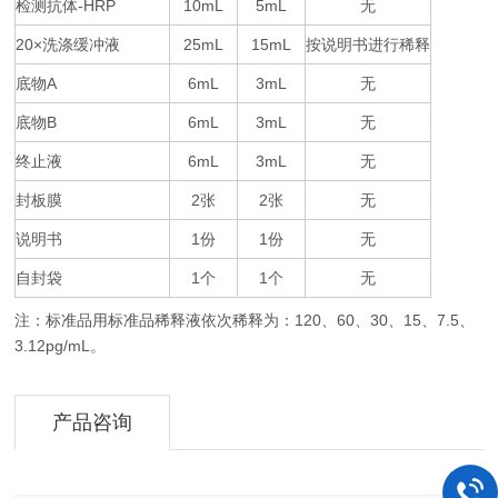
检测抗体
-HRP
10mL
5mL
无
20×
25mL
15mL
按说明书进行稀释
洗涤缓冲液
底物
A
6mL
3mL
无
底物
B
6mL
3mL
无
终止液
6mL
3mL
无
封板膜
2
2
无
张
张
说明书
1
1
无
份
份
自封袋
1
1
无
个
个
注：标准品用标准品稀释液依次稀释为：
120
60
30
15
7.5
、
、
、
、
、
3.12pg/mL
。
产品咨询