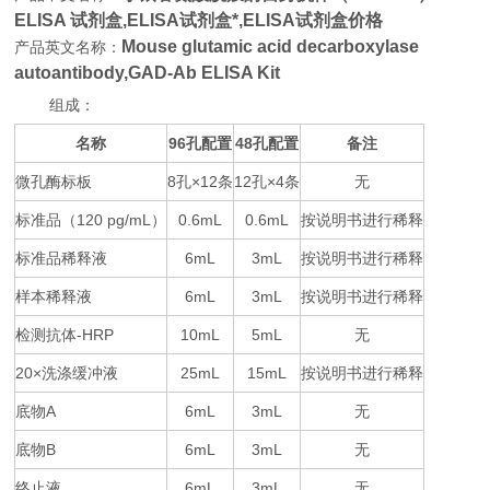
ELISA 试剂盒,
ELISA试剂盒*,ELISA试剂盒价格
Mouse glutamic acid decarboxylase
产品英文名称：
autoantibody,GAD-Ab ELISA Kit
组成：
名称
96
48
备注
孔配置
孔配置
微孔酶标板
8
×12
12
×4
无
孔
条
孔
条
标准品（
120 pg/mL
0.6mL
0.6mL
按说明书进行稀释
）
标准品稀释液
6mL
3mL
按说明书进行稀释
样本稀释液
6mL
3mL
按说明书进行稀释
检测抗体
-HRP
10mL
5mL
无
20×
25mL
15mL
按说明书进行稀释
洗涤缓冲液
底物
A
6mL
3mL
无
底物
B
6mL
3mL
无
终止液
6mL
3mL
无