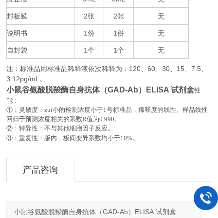
封板膜
2
2
无
张
张
说明书
1
1
无
份
份
自封袋
1
1
无
个
个
注：标准品用标准品稀释液依次稀释为：
120
60
30
15
7.5
、
、
、
、
、
3.12pg/mL
。
小鼠谷氨酸脱羧酶自身抗体（GAD-Ab）ELISA 试剂盒
性
能：
①：灵敏度：zui小的检测浓度小于
1
号标准品，稀释度的线性。样品线性
回归于预测浓度相关的系数
R
值为
0.990
。
②：特异性：不与其他细胞因子反应。
。
③：重复性：版内，板间变异系数均小于
10%
产品咨询