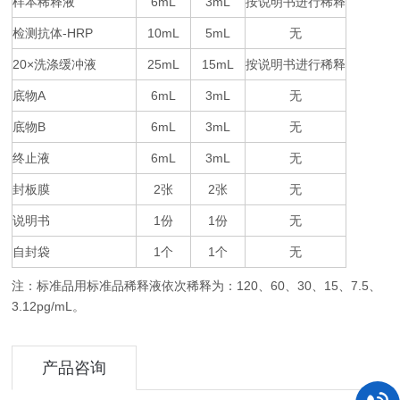
样本稀释液
6mL
3mL
按说明书进行稀释
检测抗体
-HRP
10mL
5mL
无
20×
25mL
15mL
按说明书进行稀释
洗涤缓冲液
底物
A
6mL
3mL
无
底物
B
6mL
3mL
无
终止液
6mL
3mL
无
封板膜
2
2
无
张
张
说明书
1
1
无
份
份
自封袋
1
1
无
个
个
注：标准品用标准品稀释液依次稀释为：
120
60
30
15
7.5
、
、
、
、
、
3.12pg/mL
。
产品咨询