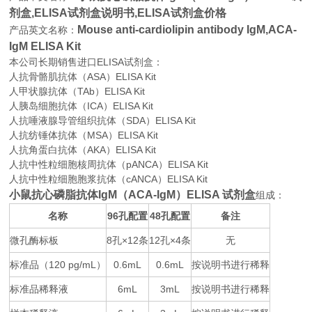
剂盒,
ELISA试剂盒说明书,ELISA试剂盒价格
Mouse anti-cardiolipin antibody IgM,ACA-
产品英文名称：
IgM ELISA Kit
本公司长期销售进口
ELISA
试剂盒：
人抗骨骼肌抗体（ASA）ELISA Kit
人甲状腺抗体（TAb）ELISA Kit
人胰岛细胞抗体（ICA）ELISA Kit
人抗唾液腺导管组织抗体（SDA）ELISA Kit
人抗纺锤体抗体（MSA）ELISA Kit
人抗角蛋白抗体（AKA）ELISA Kit
人抗中性粒细胞核周抗体（pANCA）ELISA Kit
人抗中性粒细胞胞浆抗体（cANCA）ELISA Kit
小鼠抗心磷脂抗体IgM（ACA-IgM）ELISA 试剂盒
组成：
名称
96
48
备注
孔配置
孔配置
微孔酶标板
8
×12
12
×4
无
孔
条
孔
条
标准品（
120 pg/mL
0.6mL
0.6mL
按说明书进行稀释
）
标准品稀释液
6mL
3mL
按说明书进行稀释