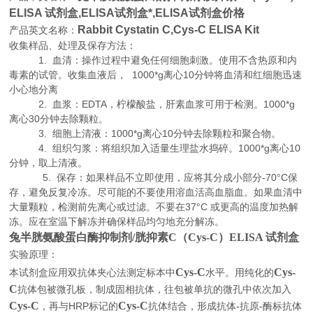
ELISA 试剂盒,
ELISA试剂盒*,ELISA试剂盒价格
Rabbit Cystatin C,Cys-C ELISA Kit
产品英文名称：
收集样品、处理及保存方法：
1. 血清：操作过程中避免任何细胞刺激。使用不含热原和内
毒素的试管。收集血液后， 1000*g离心10分钟将血清和红细胞迅速
小心地分离
2. 血浆：EDTA，柠檬酸盐，肝素血浆可用于检测。1000*g
离心30分钟去除颗粒。
3. 细胞上清液：1000*g离心10分钟去除颗粒和聚合物。
4. 组织匀浆：将组织加入适量生理盐水捣碎。1000*g离心10
分钟，取上清液。
5. 保存：如果样品不立即使用，应将其分成小部分-70°C保
存，避免反复冷冻。尽可能的不要使用溶血活高血脂血。如果血清中
大量颗粒，检测前先离心或过滤。不要在37°C 或更高的温度加热解
冻。应在室温下解冻并确保样品均匀地充分解冻。
兔半胱氨酸蛋白酶抑制剂/胱抑素C（Cys-C）ELISA 试剂盒
实验原理
：
Cys-C
Cys-
本试剂盒应用双抗体夹心法测定标本中
水平。用纯化的
C
抗体包被微孔板，制成固相抗体，往包被单抗的微孔中依次加入
Cys-C
Cys-C
HRP
-
-
，再与
标记的
抗体结合，形成抗体
抗原
酶标抗体