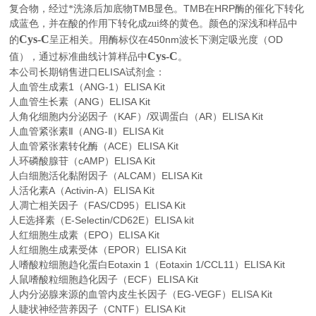
TMB
TMB
HRP
复合物，经过*洗涤后加底物
显色。
在
酶的催化下转化
成蓝色，并在酸的作用下转化成zui终的黄色。颜色的深浅和样品中
Cys-C
450nm
OD
的
呈正相关。用酶标仪在
波长下测定吸光度（
Cys-C
。
值），通过标准曲线计算样品中
本公司长期销售进口
ELISA
试剂盒：
人血管生成素1（ANG-1）ELISA Kit
人血管生长素（ANG）ELISA Kit
人角化细胞内分泌因子（KAF）/双调蛋白（AR）ELISA Kit
人血管紧张素Ⅱ（ANG-Ⅱ）ELISA Kit
人血管紧张素转化酶（ACE）ELISA Kit
人环磷酸腺苷（cAMP）ELISA Kit
人白细胞活化黏附因子（ALCAM）ELISA Kit
人活化素A（Activin-A）ELISA Kit
人凋亡相关因子（FAS/CD95）ELISA Kit
人E选择素（E-Selectin/CD62E）ELISA kit
人红细胞生成素（EPO）ELISA Kit
人红细胞生成素受体（EPOR）ELISA Kit
人嗜酸粒细胞趋化蛋白Eotaxin 1（Eotaxin 1/CCL11）ELISA Kit
人鼠嗜酸粒细胞趋化因子（ECF）ELISA Kit
人内分泌腺来源的血管内皮生长因子（EG-VEGF）ELISA Kit
人睫状神经营养因子（CNTF）ELISA Kit