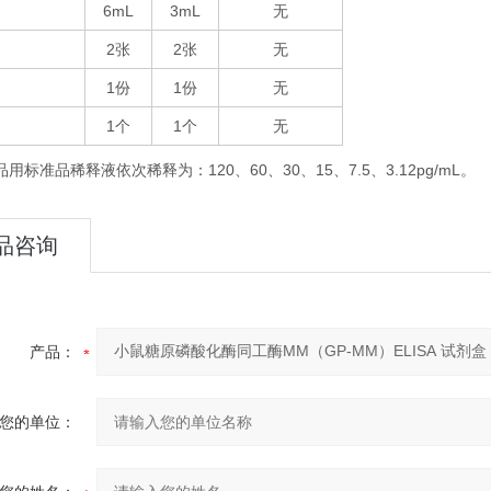
6mL
3mL
无
2
2
无
张
张
1
1
无
份
份
1
1
无
个
个
品用标准品稀释液依次稀释为：
120
60
30
15
7.5
3.12pg/mL
、
、
、
、
、
。
品咨询
产品：
您的单位：