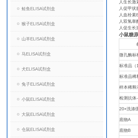
人生长激素释
人促甲状腺
鲑鱼ELISA试剂盒
人血栓素B2
人双氢睾酮（
猴子ELISA试剂盒
人促生长激
小鼠糖原
山羊ELISA试剂盒
马ELISA试剂盒
微孔酶标
标准品（
犬ELISA试剂盒
标准品稀
兔子ELISA试剂盒
样本稀释
检测抗体
小鼠ELISA试剂盒
20×
洗涤
大鼠ELISA试剂盒
底物
A
仓鼠ELISA试剂盒
底物
B