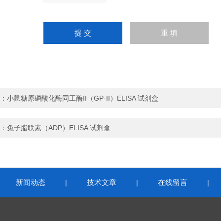
：
小鼠糖原磷酸化酶同工酶II（GP-II）ELISA 试剂盒
：
兔子脂联素（ADP）ELISA 试剂盒
新闻动态
技术文章
在线留言
|
|
|
|