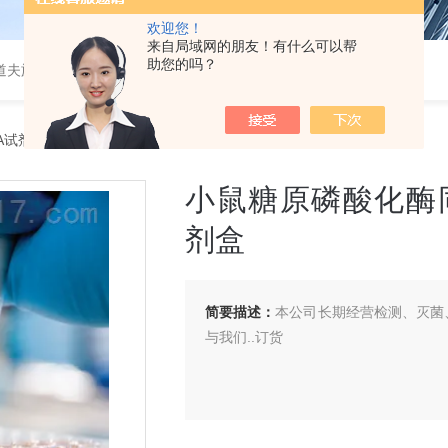
欢迎您！
来自局域网的朋友！有什么可以帮
助您的吗？
道夫旋转蒸发仪
SA试剂盒
> 小鼠糖原磷酸化酶同工酶MM（GP-MM）ELISA 试剂盒
小鼠糖原磷酸化酶同工
剂盒
简要描述：
本公司长期经营检测、灭菌、
与我们..订货