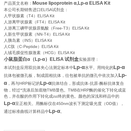
Mouse lipoprotein α,Lp-α ELISA Kit
产品英文名称：
本公司长期销售进口
ELISA
试剂盒：
人甲状腺素（T4）ELISA Kit
人游离甲状腺素（FT4）ELISA Kit
人游离三碘甲状腺原氨酸（Free-T3）ELISA Kit
人新生甲状腺素（NN-T4）ELISA Kit
人胰岛素（INS）ELISA Kit
人C肽（C-Peptide）ELISA Kit
人绒毛膜促性腺激素（HCG）ELISA Kit
小鼠脂蛋白α（Lp-α）ELISA 试剂盒
实验原理：
Lp-α
Lp-α
本试剂盒应用双抗体夹心法测定标本中
水平。用纯化的
Lp-
抗体包被微孔板，制成固相抗体，往包被单抗的微孔中依次加入
α
Lp-α
HRP
-
-
，再与
标记的
抗体结合，形成抗体
抗原
酶标抗体复合
TMB
TMB
HRP
物，经过*洗涤后加底物
显色。
在
酶的催化下转化成蓝
色，并在酸的作用下转化成zui终的黄色。颜色的深浅和样品中的
Lp-α
450nm
OD
呈正相关。用酶标仪在
波长下测定吸光度（
值），
Lp-α
。
通过标准曲线计算样品中