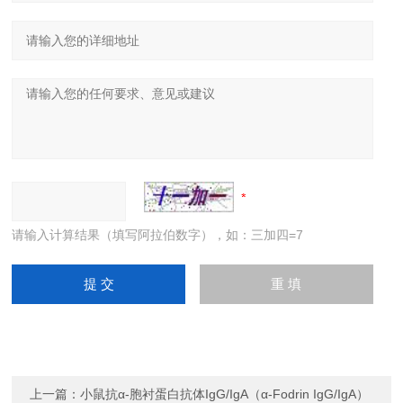
请输入计算结果（填写阿拉伯数字），如：三加四=7
上一篇：
小鼠抗α-胞衬蛋白抗体IgG/IgA（α-Fodrin IgG/IgA）