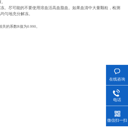
液。
冷冻。尽可能的不要使用溶血活高血脂血。如果血清中大量颗粒，检测
品均匀地充分解冻。
相关的系数
R
值为
0.990
。
在线咨询
电话
微信扫一扫