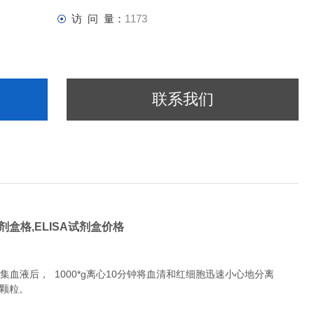
访 问 量：
1173
联系我们
试剂盒格,ELISA试剂盒价格
液后， 1000*g离心10分钟将血清和红细胞迅速小心地分离
除颗粒。