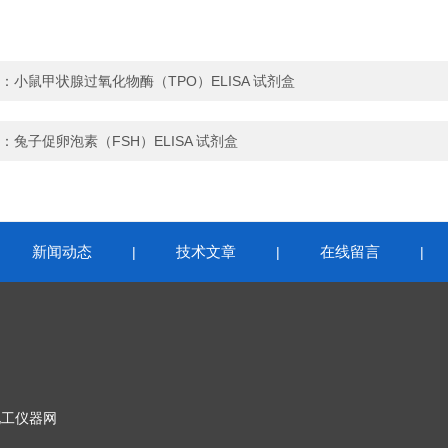
：
小鼠甲状腺过氧化物酶（TPO）ELISA 试剂盒
：
兔子促卵泡素（FSH）ELISA 试剂盒
新闻动态
技术文章
在线留言
|
|
|
|
化工仪器网