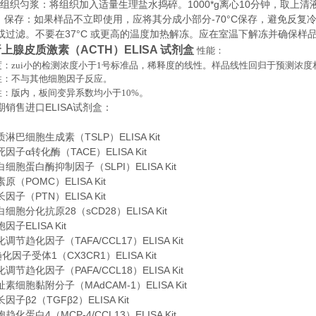
织匀浆：将组织加入适量生理盐水捣碎。1000*g离心10分钟，取上清
存：如果样品不立即使用，应将其分成小部分-70°C保存，避免反复
或过滤。不要在37°C 或更高的温度加热解冻。应在室温下解冻并确保样
上腺皮质激素（ACTH）ELISA 试剂盒
性能：
：zui小的检测浓度小于
1
号标准品，稀释度的线性。样品线性回归于预测浓度
性：不与其他细胞因子反应。
。
性：版内，板间变异系数均小于
10%
期销售进口
ELISA
试剂盒：
淋巴细胞生成素（TSLP）ELISA Kit
因子α转化酶（TACE）ELISA Kit
细胞蛋白酶抑制因子（SLPI）ELISA Kit
（POMC）ELISA Kit
子（PTN）ELISA Kit
胞分化抗原28（sCD28）ELISA Kit
子ELISA Kit
节趋化因子（TAFA/CCL17）ELISA Kit
化因子受体1（CX3CR1）ELISA Kit
节趋化因子（PAFA/CCL18）ELISA Kit
素细胞黏附分子（MAdCAM-1）ELISA Kit
子β2（TGFβ2）ELISA Kit
化蛋白4（MCP-4/CCL13）ELISA Kit