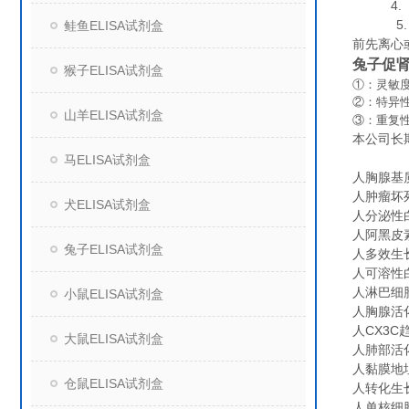
4. 组
5. 保
鲑鱼ELISA试剂盒
前先离心
兔子促肾
猴子ELISA试剂盒
①：灵敏度
②：特异
山羊ELISA试剂盒
③：重复
本公司长
马ELISA试剂盒
人胸腺基质
人肿瘤坏死
犬ELISA试剂盒
人分泌性白
人阿黑皮素原
兔子ELISA试剂盒
人多效生长因
人可溶性白细
人淋巴细胞因
小鼠ELISA试剂盒
人胸腺活化调
人CX3C趋
大鼠ELISA试剂盒
人肺部活化调
人黏膜地址
仓鼠ELISA试剂盒
人转化生长因
人单核细胞趋