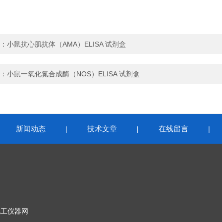
：
小鼠抗心肌抗体（AMA）ELISA 试剂盒
：
小鼠一氧化氮合成酶（NOS）ELISA 试剂盒
新闻动态
技术文章
在线留言
|
|
|
|
化工仪器网