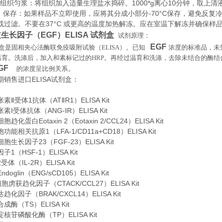
织匀浆：将组织加入适量生理盐水捣碎。1000*g离心10分钟，取上清
存：如果样品不立即使用，应将其分成小部分-70°C保存，避免反复
或过滤。不要在37°C 或更高的温度加热解冻。应在室温下解冻并确保样
生长因子（EGF）ELISA 试剂盒
试剂原理
：
EGF
盒是固相夹心法酶联免疫吸附试验（
ELISA
）。已知
浓度的标准品，未
温育。洗涤后，加入和素标记过的
HRP
。再经过温育和洗涤，去除未结合的酶结
GF
。
的浓度呈比例关系
期销售进口
ELISA
试剂盒：
Ⅱ受体1抗体（ATⅡR1）ELISA Kit
Ⅰ受体抗体（ANG-ⅠR）ELISA Kit
化蛋白Eotaxin 2（Eotaxin 2/CCL24）ELISA Kit
能相关抗原1（LFA-1/CD11a+CD18）ELISA Kit
生长因子23（FGF-23）ELISA Kit
1（HSF-1）ELISA Kit
体（IL-2R）ELISA Kit
oglin（ENG/sCD105）ELISA Kit
虏获趋化因子（CTACK/CCL27）ELISA Kit
化因子（BRAK/CXCL14）ELISA Kit
酶（TS）ELISA Kit
核苷磷酸化酶（TP）ELISA Kit