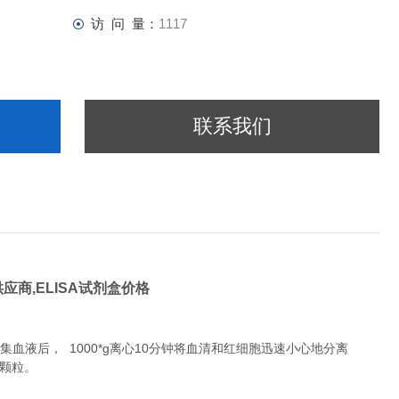
访 问 量：
1117
联系我们
供应商,
ELISA试剂盒价格
液后， 1000*g离心10分钟将血清和红细胞迅速小心地分离
除颗粒。