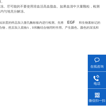
液。
冷冻。尽可能的不要使用溶血活高血脂血。如果血清中大量颗粒，检测
品均匀地充分解冻。
EGF
知浓度的样品加入微孔酶标板内进行检测。先将
和生物素标记的
合物，然后加入底物
A
，
B
和酶结合物同时作用。产生颜色。颜色的深浅和
在线咨询
电话
微信扫一扫