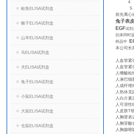
4. 组
5. 保
鲑鱼ELISA试剂盒
前先离心
兔子表皮
猴子ELISA试剂盒
EGF
试剂
抗体同时
山羊ELISA试剂盒
E
样品中
本公司长
马ELISA试剂盒
人血管紧张素
人血管紧张素
犬ELISA试剂盒
人嗜酸粒细胞趋
人淋巴细胞功
兔子ELISA试剂盒
人成纤维细胞
人热休克因子
小鼠ELISA试剂盒
人白介素2受
人可溶性End
人皮肤T细胞
大鼠ELISA试剂盒
人胸肾表达趋
人胸苷酸合成
仓鼠ELISA试剂盒
人胸腺嘧啶