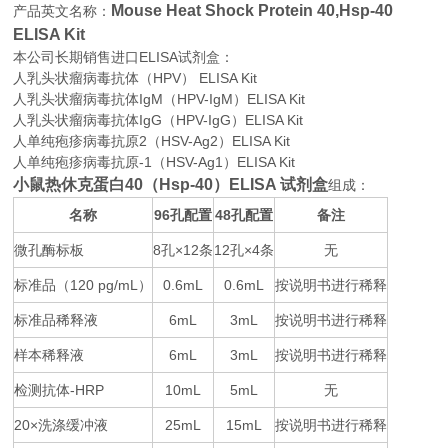
Mouse Heat Shock Protein 40,Hsp-40
产品英文名称：
ELISA Kit
本公司长期销售进口
ELISA
试剂盒：
人乳头状瘤病毒抗体（HPV） ELISA Kit
人乳头状瘤病毒抗体IgM（HPV-IgM）ELISA Kit
人乳头状瘤病毒抗体IgG（HPV-IgG）ELISA Kit
人单纯疱疹病毒抗原2（HSV-Ag2）ELISA Kit
人单纯疱疹病毒抗原-1（HSV-Ag1）ELISA Kit
小鼠热休克蛋白40（Hsp-40）ELISA 试剂盒
组成：
名称
96
48
备注
孔配置
孔配置
微孔酶标板
8
×12
12
×4
无
孔
条
孔
条
标准品（
120 pg/mL
0.6mL
0.6mL
按说明书进行稀释
）
标准品稀释液
6mL
3mL
按说明书进行稀释
样本稀释液
6mL
3mL
按说明书进行稀释
检测抗体
-HRP
10mL
5mL
无
20×
25mL
15mL
按说明书进行稀释
洗涤缓冲液