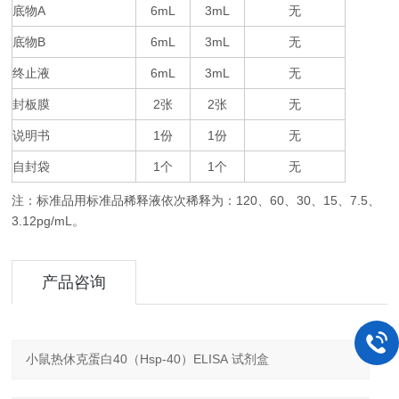
底物
A
6mL
3mL
无
底物
B
6mL
3mL
无
终止液
6mL
3mL
无
封板膜
2
2
无
张
张
说明书
1
1
无
份
份
自封袋
1
1
无
个
个
注：标准品用标准品稀释液依次稀释为：
120
60
30
15
7.5
、
、
、
、
、
3.12pg/mL
。
产品咨询