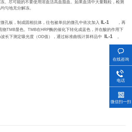
冷冻。尽可能的不要使用溶血活高血脂血。如果血清中大量颗粒，检测
品均匀地充分解冻。
IL-1
被微孔板，制成固相抗体，往包被单抗的微孔中依次加入
，再
TMB
TMB
HRP
底物
显色。
在
酶的催化下转化成蓝色，并在酸的作用下
IL-1
m
OD
。
波长下测定吸光度（
值），通过标准曲线计算样品中
在线咨询
电话
微信扫一扫