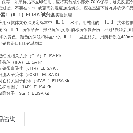
存：如果样品不立即使用，应将其分成小部分-70°C保存，避免反复
或过滤。不要在37°C 或更高的温度加热解冻。应在室温下解冻并确保样
1（IL-1）ELISA 试剂盒
实验原理
：
IL-1
IL-1
应用双抗体夹心法测定标本中
水平。用纯化的
抗体包
IL-1
-
-
记的
抗体结合，形成抗体
抗原
酶标抗体复合物，经过*洗涤后加
IL-1
450n
ui终的黄色。颜色的深浅和样品中的
呈正相关。用酶标仪在
期销售进口
ELISA
试剂盒：
细胞相关抗原（CLA）ELISA Kit
体（IFA）ELISA Kit
蛋白受体（sTfR）ELISA Kit
胞因子受体（sCKR）ELISA Kit
亡相关因子配体（sFASL）ELISA Kit
制因子（IAP）ELISA Kit
分子（Sam）ELISA Kit
品咨询