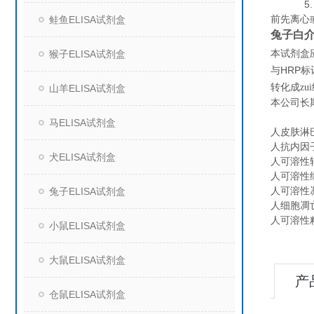
5. 保
前先离心
鲑鱼ELISA试剂盒
兔子白介素
猴子ELISA试剂盒
本试剂盒
HRP
与
标
转化成z
山羊ELISA试剂盒
本公司长
马ELISA试剂盒
人皮肤淋巴
人抗内因子抗
犬ELISA试剂盒
人可溶性转铁
人可溶性细
人可溶性凋
兔子ELISA试剂盒
人细胞凋亡抑
人可溶性粘附
小鼠ELISA试剂盒
大鼠ELISA试剂盒
产
仓鼠ELISA试剂盒