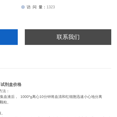
访 问 量：
1323
联系我们
ISA试剂盒价格
方法：
液后， 1000*g离心10分钟将血清和红细胞迅速小心地分离
除颗粒。
液。