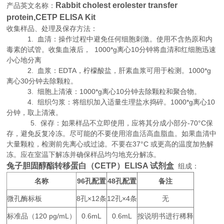
Rabbit cholest erolester transfer
产品英文名称：
protein,CETP ELISA Kit
收集样品、处理及保存方法：
1. 血清：操作过程中避免任何细胞刺激。使用不含热原和内
毒素的试管。收集血液后， 1000*g离心10分钟将血清和红细胞迅速
小心地分离
2. 血浆：EDTA，柠檬酸盐，肝素血浆可用于检测。1000*g
离心30分钟去除颗粒。
3. 细胞上清液：1000*g离心10分钟去除颗粒和聚合物。
4. 组织匀浆：将组织加入适量生理盐水捣碎。1000*g离心10
分钟，取上清液。
5. 保存：如果样品不立即使用，应将其分成小部分-70°C保
存，避免反复冷冻。尽可能的不要使用溶血活高血脂血。如果血清中
大量颗粒，检测前先离心或过滤。不要在37°C 或更高的温度加热解
冻。应在室温下解冻并确保样品均匀地充分解冻。
兔子胆固醇酯转移蛋白（CETP）ELISA 试剂盒
组成：
名称
96
48
备注
孔配置
孔配置
微孔酶标板
8
×12
12
×4
无
孔
条
孔
条
标准品（
120 pg/mL
0.6mL
0.6mL
按说明书进行稀释
）