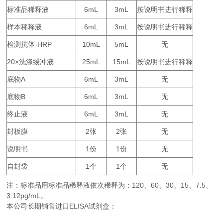
标准品稀释液
6mL
3mL
按说明书进行稀释
样本稀释液
6mL
3mL
按说明书进行稀释
检测抗体
-HRP
10mL
5mL
无
20×
25mL
15mL
按说明书进行稀释
洗涤缓冲液
底物
A
6mL
3mL
无
底物
B
6mL
3mL
无
终止液
6mL
3mL
无
封板膜
2
2
无
张
张
说明书
1
1
无
份
份
自封袋
1
1
无
个
个
注：标准品用标准品稀释液依次稀释为：
120
60
30
15
7.5
、
、
、
、
、
3.12pg/mL。
本公司长期销售进口
ELISA
试剂盒：