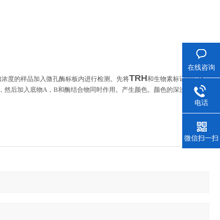
在线咨询
TRH
知浓度的样品加入微孔酶标板内进行检测。先将
和生物素标记的抗体
，然后加入底物
A
，
B
和酶结合物同时作用。产生颜色。颜色的深浅和样品
电话
微信扫一扫