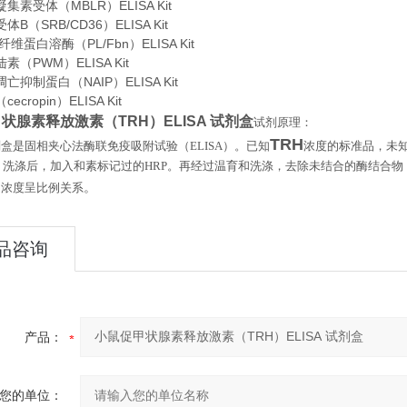
集素受体（MBLR）ELISA Kit
B（SRB/CD36）ELISA Kit
维蛋白溶酶（PL/Fbn）ELISA Kit
素（PWM）ELISA Kit
亡抑制蛋白（NAIP）ELISA Kit
cropin）ELISA Kit
状腺素释放激素（TRH）ELISA 试剂盒
试剂原理：
TRH
剂盒是固相夹心法酶联免疫吸附试验（
ELISA
）。已知
浓度的标准品，未
。洗涤后，加入和素标记过的
HRP
。再经过温育和洗涤，去除未结合的酶结合物
。
的浓度呈比例关系
品咨询
产品：
您的单位：