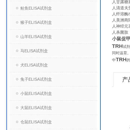
人甘露糖凝
人清道夫受体
鲑鱼ELISA试剂盒
人纤溶酶/纤
人美洲商陆
猴子ELISA试剂盒
人神经元凋
人杀菌肽（ce
山羊ELISA试剂盒
小鼠促甲
TRH
试
马ELISA试剂盒
同时温育
TRH
中
犬ELISA试剂盒
产
兔子ELISA试剂盒
小鼠ELISA试剂盒
大鼠ELISA试剂盒
仓鼠ELISA试剂盒